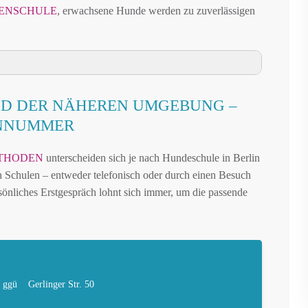
ENSCHULE
, erwachsene Hunde werden zu zuverlässigen
UNG
D DER NÄHEREN UMGEBUNG –
 NÄHEREN UMGEBUNG
ONNUMMER
UND UMGEBUNG
THODEN
unterscheiden sich je nach Hundeschule in Berlin
IN BUCKOW
den Schulen – entweder telefonisch oder durch einen Besuch
AUFFLÄCHEN IN BUCKOW
önliches Erstgespräch lohnt sich immer, um die passende
BERLIN – ONLINE-TEST
REN FREILAUF
IN BUCKOW
BUCKOW
 ggü
Gerlinger Str. 50