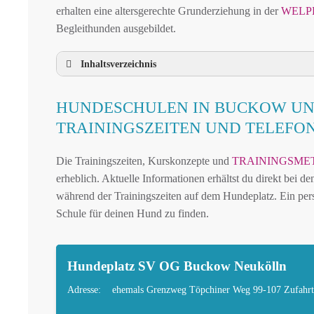
erhalten eine altersgerechte Grunderziehung in der
WELP
Begleithunden ausgebildet.
Inhaltsverzeichnis
HUNDESCHULE BUCKOW UND UMGEB
HUNDESCHULEN IN BUCKOW UN
HUNDESCHULEN IN BUCKOW UND DER
TRAININGSZEITEN UND TELEF
MOBILE HUNDETRAINER IN BUCKOW 
Die Trainingszeiten, Kurskonzepte und
TRAININGSME
LEINENPFLICHT UND HUNDEGESETZE 
erheblich. Aktuelle Informationen erhältst du direkt bei 
HUNDEFREUNDLICHE ORTE UND FREIL
während der Trainingszeiten auf dem Hundeplatz. Ein pers
HUNDEFÜHRERSCHEIN FÜR DIE REGION 
Schule für deinen Hund zu finden.
HUNDEPLATZ MIETEN FÜR EINEN SICHE
HÄUFIGE FRAGEN ZUR HUNDESCHULE 
Hundeplatz SV OG Buckow Neukölln
TIERARZT UND NOTFALLTIERARZT IN 
Adresse:
ehemals Grenzweg Töpchiner Weg 99-107 Zufahrt