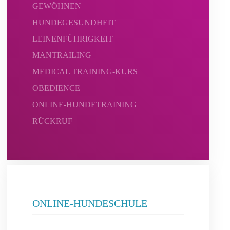
GEWÖHNEN
HUNDEGESUNDHEIT
LEINENFÜHRIGKEIT
MANTRAILING
MEDICAL TRAINING-KURS
OBEDIENCE
ONLINE-HUNDETRAINING
RÜCKRUF
ONLINE-HUNDESCHULE