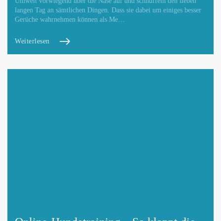
Umwelt vorwiegend über die Nase auf und schnüffeln den lieben
langen Tag an sämtlichen Dingen. Dass sie dabei um einiges besser
Gerüche wahrnehmen können als Me…
Weiterlesen