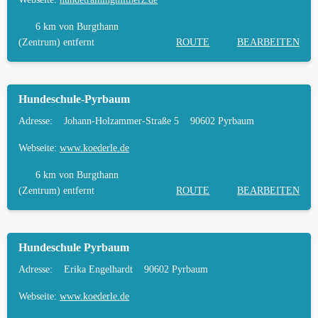
FREILAUF
6 km
von Burgthann
HÄUFIGE FRAGEN ZUR HUNDESCHULE IN
(Zentrum) entfernt
ROUTE
BEARBEITEN
BURGTHANN
TIERARZT UND NOTFALLTIERARZT IN
Hundeschule-Pyrbaum
BURGTHANN
Adresse:
Johann-Holzammer-Straße 5
90602 Pyrbaum
Webseite:
www.koederle.de
6 km
von Burgthann
(Zentrum) entfernt
ROUTE
BEARBEITEN
Hundeschule Pyrbaum
Adresse:
Erika Engelhardt
90602 Pyrbaum
Webseite:
www.koederle.de