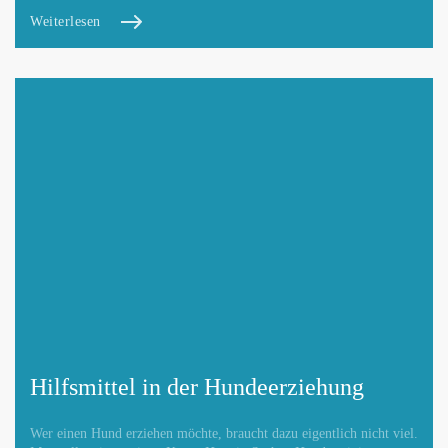
Weiterlesen
Mit Absenden der Daten akzeptiere ich die
DATENSCHUTZBEDINGUNGEN
.
Änderungen melden
Hilfsmittel in der Hundeerziehung
Wer einen Hund erziehen möchte, braucht dazu eigentlich nicht viel.