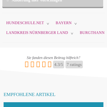
Diese Daten sind nicht öffentlich und werden nur
zur Komunikation zwischen Ihnen und
HUNDESCHULE.NET
BAYERN
hundeschule.net verwendet.
>
>
LANDKREIS NÜRNBERGER LAND
BURGTHANN
>
Name
*
Sie fanden diesen Beitrag hilfreich?
4.3
/
5
7
ratings
E-Mail
*
EMPFOHLENE ARTIKEL
Name ändern