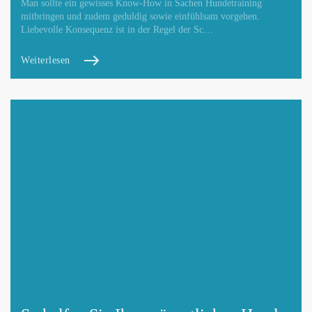
Man sollte ein gewisses Know-How in Sachen Hundetraining
mitbringen und zudem geduldig sowie einfühlsam vorgehen.
Liebevolle Konsequenz ist in der Regel der Sc…
Weiterlesen