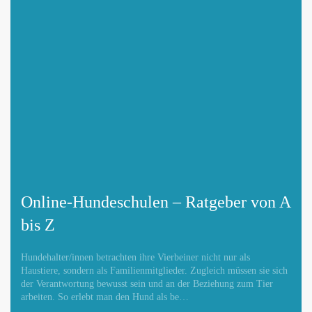
Adresse hinzufügen / ändern
Webseite hinzufügen / ändern
Online-Hundeschulen – Ratgeber von A
bis Z
Betroffene Hundeschule
Hundehalter/innen betrachten ihre Vierbeiner nicht nur als
Haustiere, sondern als Familienmitglieder. Zugleich müssen sie sich
der Verantwortung bewusst sein und an der Beziehung zum Tier
arbeiten. So erlebt man den Hund als be…