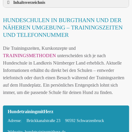
Inhaltsverzeichnis
HUNDESCHULE BURGTHANN UND
HUNDESCHULEN IN BURGTHANN UND DER
UMGEBUNG
NÄHEREN UMGEBUNG – TRAININGSZEITEN
HUNDESCHULEN IN BURGTHANN UND DER
UND TELEFONNUMMER
NÄHEREN UMGEBUNG
Die Trainingszeiten, Kurskonzepte und
MOBILE HUNDETRAINER IN BURGTHANN
TRAININGSMETHODEN
unterscheiden sich je nach
UND UMGEBUNG
Hundeschule in Landkreis Nürnberger Land erheblich. Aktuelle
LEINENPFLICHT UND HUNDEGESETZE IN
Informationen erhältst du direkt bei den Schulen – entweder
BURGTHANN
telefonisch oder durch einen Besuch während der Trainingszeiten
auf dem Hundeplatz. Ein persönliches Erstgespräch lohnt sich
HUNDEFREUNDLICHE ORTE UND
immer, um die passende Schule für deinen Hund zu finden.
FREILAUFFLÄCHEN IN BURGTHANN
HUNDEFÜHRERSCHEIN FÜR DIE REGION
HundetrainingmitHerz
LANDKREIS NÜRNBERGER LAND – ONLINE-
TEST
Adresse:
Brückkanalstraße 23
90592 Schwarzenbruck
HUNDEPLATZ MIETEN FÜR EINEN SICHEREN
Webseite:
hundetrainingmitherz.de