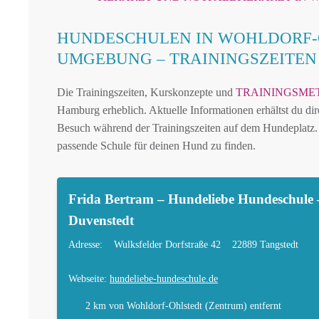
HUNDESCHULEN IN WOHLDORF-
UMGEBUNG – TRAININGSZEITE
Die Trainingszeiten, Kurskonzepte und
TRAININGSME
Hamburg erheblich. Aktuelle Informationen erhältst du dir
Besuch während der Trainingszeiten auf dem Hundeplatz. 
passende Schule für deinen Hund zu finden.
Frida Bertram – Hundeliebe Hundeschule –
Duvenstedt
Adresse:
Wulksfelder Dorfstraße 42
22889 Tangstedt
Webseite:
hundeliebe-hundeschule.de
2 km
von Wohldorf-Ohlstedt (Zentrum) entfernt