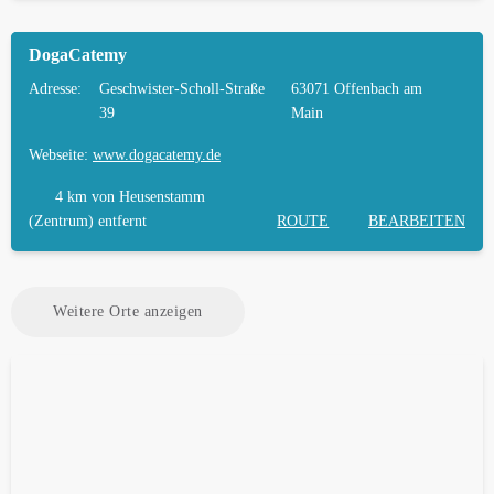
DogaCatemy
Adresse:
Geschwister-Scholl-Straße
63071 Offenbach am
39
Main
Webseite:
www.dogacatemy.de
4 km
von Heusenstamm
(Zentrum) entfernt
ROUTE
BEARBEITEN
Weitere Orte anzeigen