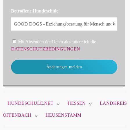
Betroffene Hundeschule
Mit Absenden der Daten akzeptiere ich die
DATENSCHUTZBEDINGUNGEN
.
Änderungen melden
HUNDESCHULE.NET
HESSEN
LANDKREIS
>
>
OFFENBACH
HEUSENSTAMM
>