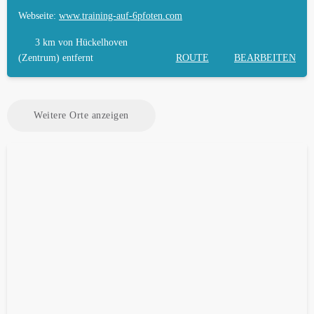
Webseite:
www.training-auf-6pfoten.com
3 km
von Hückelhoven
(Zentrum) entfernt
ROUTE
BEARBEITEN
Weitere Orte anzeigen