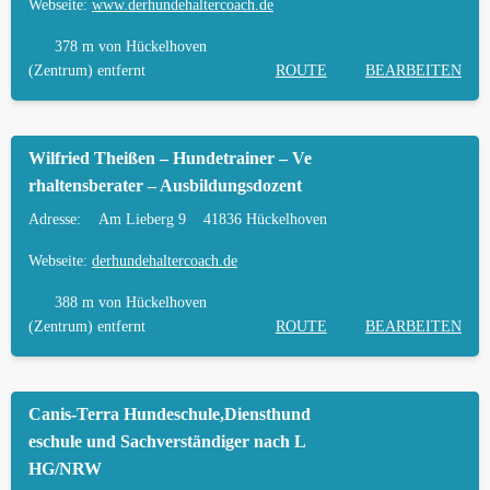
Webseite:
www.derhundehaltercoach.de
HÄUFIGE FRAGEN ZUR HUNDESCHULE IN
HÜCKELHOVEN
378 m
von Hückelhoven
(Zentrum) entfernt
ROUTE
BEARBEITEN
TIERARZT UND NOTFALLTIERARZT IN
HÜCKELHOVEN
Wilfried Theißen – Hundetrainer – Ve
rhaltensberater – Ausbildungsdozent
Adresse:
Am Lieberg 9
41836 Hückelhoven
Webseite:
derhundehaltercoach.de
388 m
von Hückelhoven
(Zentrum) entfernt
ROUTE
BEARBEITEN
Canis-Terra Hundeschule,Diensthund
eschule und Sachverständiger nach L
HG/NRW