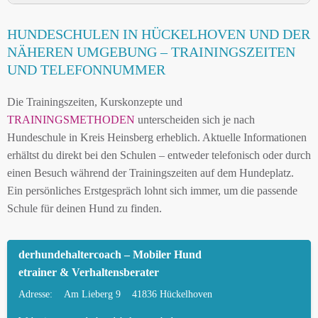
HUNDESCHULE HÜCKELHOVEN UND
HUNDESCHULEN IN HÜCKELHOVEN UND DER
UMGEBUNG
NÄHEREN UMGEBUNG – TRAININGSZEITEN
HUNDESCHULEN IN HÜCKELHOVEN UND DER
UND TELEFONNUMMER
NÄHEREN UMGEBUNG
Die Trainingszeiten, Kurskonzepte und
MOBILE HUNDETRAINER IN HÜCKELHOVEN
TRAININGSMETHODEN
unterscheiden sich je nach
UND UMGEBUNG
Hundeschule in Kreis Heinsberg erheblich. Aktuelle Informationen
LEINENPFLICHT UND HUNDEGESETZE IN
erhältst du direkt bei den Schulen – entweder telefonisch oder durch
HÜCKELHOVEN
einen Besuch während der Trainingszeiten auf dem Hundeplatz.
Ein persönliches Erstgespräch lohnt sich immer, um die passende
HUNDEFREUNDLICHE ORTE UND
Schule für deinen Hund zu finden.
FREILAUFFLÄCHEN IN HÜCKELHOVEN
HUNDEFÜHRERSCHEIN FÜR DIE REGION
derhundehaltercoach – Mobiler Hund
KREIS HEINSBERG – ONLINE-TEST
etrainer & Verhaltensberater
HUNDEPLATZ MIETEN FÜR EINEN SICHEREN
Adresse:
Am Lieberg 9
41836 Hückelhoven
FREILAUF