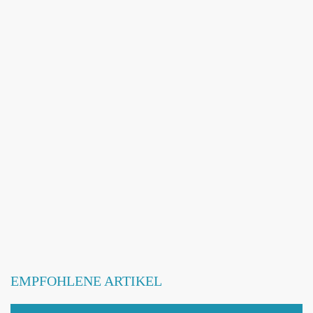
Adresse hinzufügen / ändern
Webseite hinzufügen / ändern
Betroffene Hundeschule
EMPFOHLENE ARTIKEL