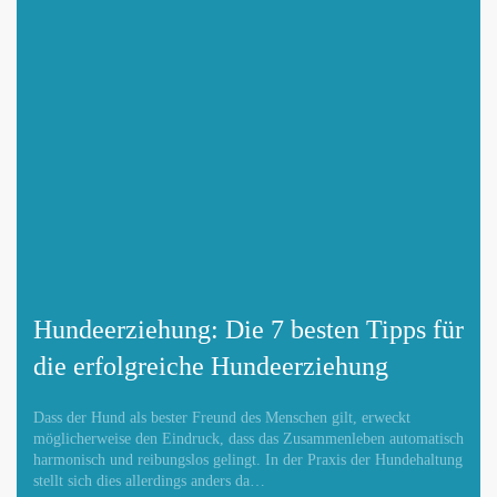
Mit Absenden der Daten akzeptiere ich die
DATENSCHUTZBEDINGUNGEN
.
Änderungen melden
Hundeerziehung: Die 7 besten Tipps für
die erfolgreiche Hundeerziehung
Dass der Hund als bester Freund des Menschen gilt, erweckt
möglicherweise den Eindruck, dass das Zusammenleben automatisch
harmonisch und reibungslos gelingt. In der Praxis der Hundehaltung
stellt sich dies allerdings anders da…