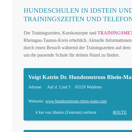
HUNDESCHULEN IN IDSTEIN UN
TRAININGSZEITEN UND TELEF
Die Trainingszeiten, Kurskonzepte und
TRAININGSME
Rheingau-Taunus-Kreis erheblich. Aktuelle Informationen e
durch einen Besuch während der Trainingszeiten auf dem H
um die passende Schule für deinen Hund zu finden.
Voigt Katrin Dr. Hundezentrum Rhein-Ma
Adresse:
Auf d. Lind 3
65529 Waldems
Webseite:
www.hundezentrum-rhein-main.com
4 km
von Idstein (Zentrum) entfernt
ROUTE