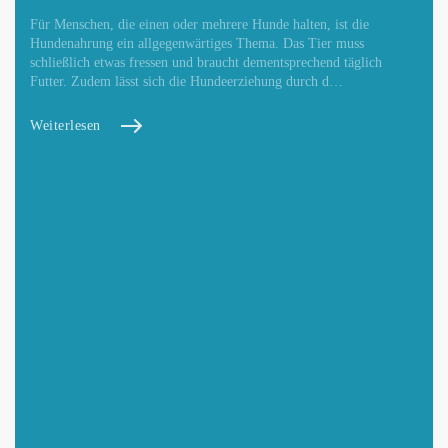
Für Menschen, die einen oder mehrere Hunde halten, ist die
Hundenahrung ein allgegenwärtiges Thema. Das Tier muss
schließlich etwas fressen und braucht dementsprechend täglich
Futter. Zudem lässt sich die Hundeerziehung durch d…
Weiterlesen