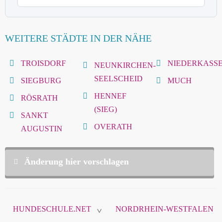
WEITERE STÄDTE IN DER NÄHE
TROISDORF
NIEDERKASS
NEUNKIRCHEN-
SEELSCHEID
SIEGBURG
MUCH
HENNEF
RÖSRATH
(SIEG)
SANKT
OVERATH
AUGUSTIN
Änderung hier vorschlagen
Diese Daten sind nicht öffentlich und werden nur
zur Komunikation zwischen Ihnen und
HUNDESCHULE.NET
NORDRHEIN-WESTFALEN
hundeschule.net verwendet.
>