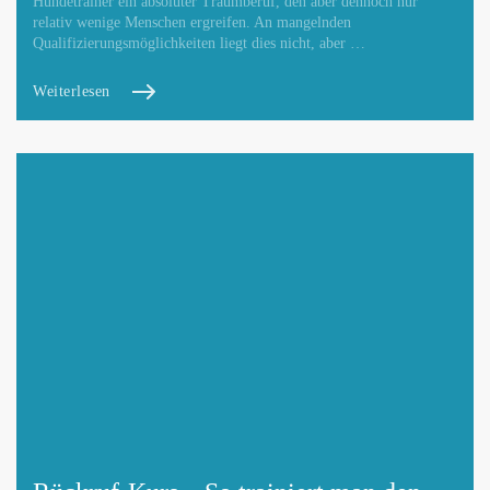
Hundetrainer ein absoluter Traumberuf, den aber dennoch nur
relativ wenige Menschen ergreifen. An mangelnden
Qualifizierungsmöglichkeiten liegt dies nicht, aber …
Weiterlesen