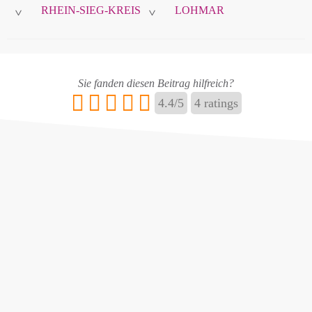
RHEIN-SIEG-KREIS
LOHMAR
>
>
Name
*
Sie fanden diesen Beitrag hilfreich?
4.4
/
5
4
ratings
E-Mail
*
Name ändern
Adresse hinzufügen / ändern