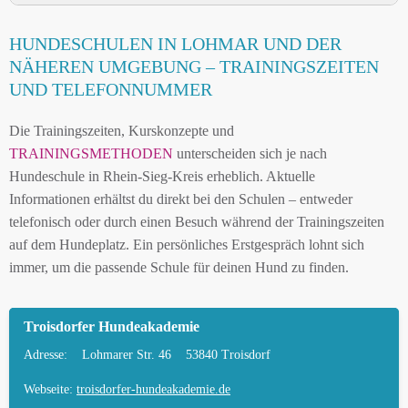
HUNDESCHULE LOHMAR UND UMGEBUNG
HUNDESCHULEN IN LOHMAR UND DER
HUNDESCHULEN IN LOHMAR UND DER
NÄHEREN UMGEBUNG – TRAININGSZEITEN
NÄHEREN UMGEBUNG
UND TELEFONNUMMER
MOBILE HUNDETRAINER IN LOHMAR UND
Die Trainingszeiten, Kurskonzepte und
UMGEBUNG
TRAININGSMETHODEN
unterscheiden sich je nach
LEINENPFLICHT UND HUNDEGESETZE IN
Hundeschule in Rhein-Sieg-Kreis erheblich. Aktuelle
LOHMAR
Informationen erhältst du direkt bei den Schulen – entweder
telefonisch oder durch einen Besuch während der Trainingszeiten
HUNDEFREUNDLICHE ORTE UND
auf dem Hundeplatz. Ein persönliches Erstgespräch lohnt sich
FREILAUFFLÄCHEN IN LOHMAR
immer, um die passende Schule für deinen Hund zu finden.
HUNDEFÜHRERSCHEIN FÜR DIE REGION
RHEIN-SIEG-KREIS – ONLINE-TEST
Troisdorfer Hundeakademie
HUNDEPLATZ MIETEN FÜR EINEN SICHEREN
Adresse:
Lohmarer Str. 46
53840 Troisdorf
FREILAUF
Webseite:
troisdorfer-hundeakademie.de
HÄUFIGE FRAGEN ZUR HUNDESCHULE IN