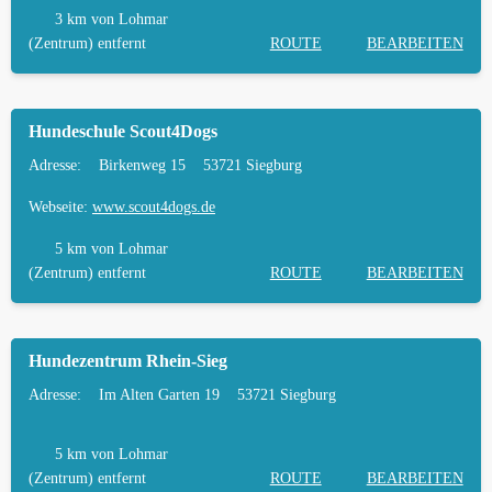
LOHMAR
3 km
von Lohmar
(Zentrum) entfernt
ROUTE
BEARBEITEN
TIERARZT UND NOTFALLTIERARZT IN
LOHMAR
Hundeschule Scout4Dogs
Adresse:
Birkenweg 15
53721 Siegburg
Webseite:
www.scout4dogs.de
5 km
von Lohmar
(Zentrum) entfernt
ROUTE
BEARBEITEN
Hundezentrum Rhein-Sieg
Adresse:
Im Alten Garten 19
53721 Siegburg
5 km
von Lohmar
(Zentrum) entfernt
ROUTE
BEARBEITEN