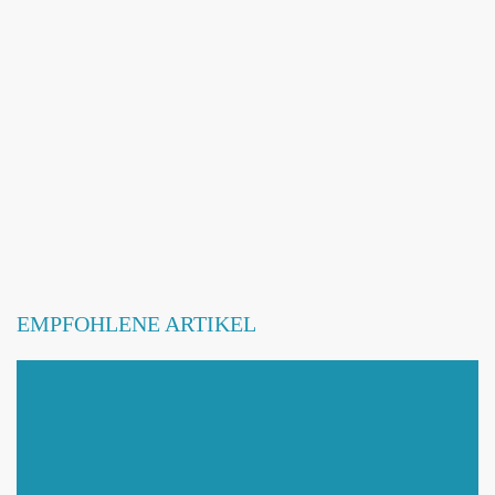
Webseite hinzufügen / ändern
Betroffene Hundeschule
EMPFOHLENE ARTIKEL
Mit Absenden der Daten akzeptiere ich die
DATENSCHUTZBEDINGUNGEN
.
Änderungen melden