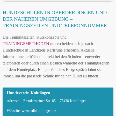
HUNDESCHULE OBERDERDINGEN UND
HUNDESCHULEN IN OBERDERDINGEN UND
UMGEBUNG
DER NÄHEREN UMGEBUNG –
HUNDESCHULEN IN OBERDERDINGEN UND
TRAININGSZEITEN UND TELEFONNUMMER
DER NÄHEREN UMGEBUNG
Die Trainingszeiten, Kurskonzepte und
MOBILE HUNDETRAINER IN OBERDERDINGEN
TRAININGSMETHODEN
unterscheiden sich je nach
UND UMGEBUNG
Hundeschule in Landkreis Karlsruhe erheblich. Aktuelle
LEINENPFLICHT UND HUNDEGESETZE IN
Informationen erhältst du direkt bei den Schulen – entweder
OBERDERDINGEN
telefonisch oder durch einen Besuch während der Trainingszeiten
auf dem Hundeplatz. Ein persönliches Erstgespräch lohnt sich
HUNDEFREUNDLICHE ORTE UND
immer, um die passende Schule für deinen Hund zu finden.
FREILAUFFLÄCHEN IN OBERDERDINGEN
HUNDEFÜHRERSCHEIN FÜR DIE REGION
Hundeverein Knittlingen
LANDKREIS KARLSRUHE – ONLINE-TEST
Adresse:
Freudensteiner Str. 85
75438 Knittlingen
HUNDEPLATZ MIETEN FÜR EINEN SICHEREN
FREILAUF
Webseite:
www.vdhknittlingen.de