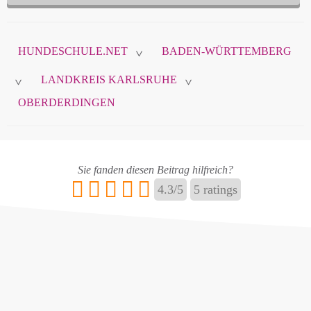
Diese Daten sind nicht öffentlich und werden nur
zur Komunikation zwischen Ihnen und
HUNDESCHULE.NET
BADEN-WÜRTTEMBERG
hundeschule.net verwendet.
>
LANDKREIS KARLSRUHE
>
>
OBERDERDINGEN
Name
*
Sie fanden diesen Beitrag hilfreich?
E-Mail
*
4.3
/
5
5
ratings
Name ändern