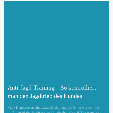
Mit Absenden der Daten akzeptiere ich die
DATENSCHUTZBEDINGUNGEN
.
Änderungen melden
Anti-Jagd-Training – So kontrolliert
man den Jagdtrieb des Hundes
Viele Hunderassen sind extra für die Jagd gezüchtet worden, doch
im Alltag ist der Jagdtrieb der Hunde eher störend. Die wenigsten