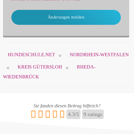
Änderungen melden
HUNDESCHULE.NET
NORDRHEIN-WESTFALEN
>
KREIS GÜTERSLOH
RHEDA-
>
>
WIEDENBRÜCK
Sie fanden diesen Beitrag hilfreich?
4.3
/
5
9
ratings