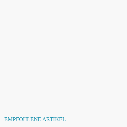
Adresse hinzufügen / ändern
Webseite hinzufügen / ändern
Betroffene Hundeschule
EMPFOHLENE ARTIKEL