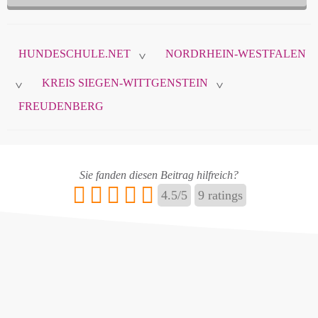
Diese Daten sind nicht öffentlich und werden nur
zur Komunikation zwischen Ihnen und
HUNDESCHULE.NET
NORDRHEIN-WESTFALEN
hundeschule.net verwendet.
>
KREIS SIEGEN-WITTGENSTEIN
>
>
FREUDENBERG
Name
*
Sie fanden diesen Beitrag hilfreich?
E-Mail
*
4.5
/
5
9
ratings
Name ändern