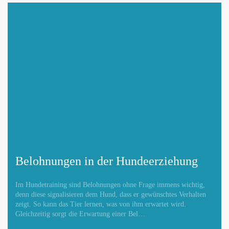
Mit Absenden der Daten akzeptiere ich die
DATENSCHUTZBEDINGUNGEN
.
Änderungen melden
Belohnungen in der Hundeerziehung
Im Hundetraining sind Belohnungen ohne Frage immens wichtig,
denn diese signalisieren dem Hund, dass er gewünschtes Verhalten
zeigt. So kann das Tier lernen, was von ihm erwartet wird.
Gleichzeitig sorgt die Erwartung einer Bel…