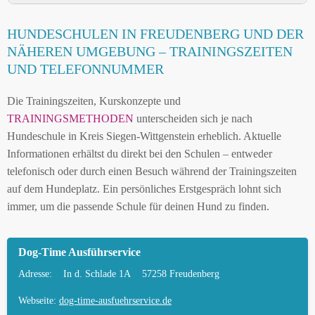
HUNDESCHULE FREUDENBERG UND
HUNDESCHULEN IN FREUDENBERG UND DER
UMGEBUNG
NÄHEREN UMGEBUNG – TRAININGSZEITEN
HUNDESCHULEN IN FREUDENBERG UND DER
UND TELEFONNUMMER
NÄHEREN UMGEBUNG
Die Trainingszeiten, Kurskonzepte und
MOBILE HUNDETRAINER IN FREUDENBERG
TRAININGSMETHODEN
unterscheiden sich je nach
UND UMGEBUNG
Hundeschule in Kreis Siegen-Wittgenstein erheblich. Aktuelle
LEINENPFLICHT UND HUNDEGESETZE IN
Informationen erhältst du direkt bei den Schulen – entweder
FREUDENBERG
telefonisch oder durch einen Besuch während der Trainingszeiten
auf dem Hundeplatz. Ein persönliches Erstgespräch lohnt sich
HUNDEFREUNDLICHE ORTE UND
immer, um die passende Schule für deinen Hund zu finden.
FREILAUFFLÄCHEN IN FREUDENBERG
HUNDEFÜHRERSCHEIN FÜR DIE REGION
Dog-Time Ausführservice
KREIS SIEGEN-WITTGENSTEIN – ONLINE-TEST
Adresse:
In d. Schlade 1A
57258 Freudenberg
HUNDEPLATZ MIETEN FÜR EINEN SICHEREN
FREILAUF
Webseite:
dog-time-ausfuehrservice.de