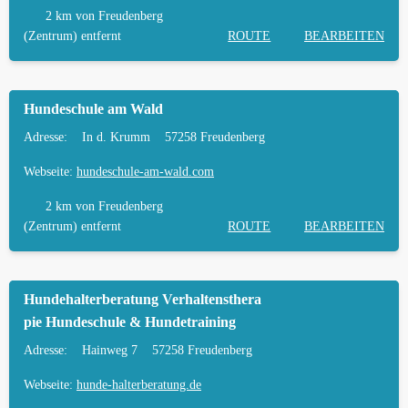
HÄUFIGE FRAGEN ZUR HUNDESCHULE IN
2 km
von Freudenberg
FREUDENBERG
(Zentrum) entfernt
ROUTE
BEARBEITEN
TIERARZT UND NOTFALLTIERARZT IN
FREUDENBERG
Hundeschule am Wald
Adresse:
In d. Krumm
57258 Freudenberg
Webseite:
hundeschule-am-wald.com
2 km
von Freudenberg
(Zentrum) entfernt
ROUTE
BEARBEITEN
Hundehalterberatung Verhaltensthera
pie Hundeschule & Hundetraining
Adresse:
Hainweg 7
57258 Freudenberg
Webseite:
hunde-halterberatung.de