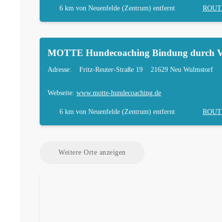
6 km
von Neuenfelde (Zentrum) entfernt
ROUT
MOTTE Hundecoaching Bindung durch V
Adresse:
Fritz-Reuter-Straße 19
21629 Neu Wulmstorf
Webseite:
www.motte-hundecoaching.de
6 km
von Neuenfelde (Zentrum) entfernt
ROUT
Weitere Orte anzeigen