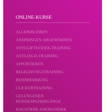
ONLINE-KURSE
ALLEINBLEIBEN
ANSPRINGEN ABGEWÖHNEN
ANTI-GIFTKÖDER-TRAINING
ANTI-JAGD-TRAINING
APPORTIEREN
BEGEGNUNGSTRAINING
BEISSHEMMUNG
CLICKERTRAINING
GELUNGENEN
HUNDESPAZIERGÄNGE
HAUSTIERE ANEINANDER