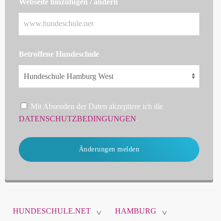
Webseite hinzufügen / ändern
Betroffene Hundeschule
Mit Absenden der Daten akzeptiere ich die
DATENSCHUTZBEDINGUNGEN
.
Änderungen melden
HUNDESCHULE.NET
HAMBURG
>
>