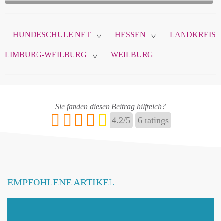
Diese Daten sind nicht öffentlich und werden nur
zur Komunikation zwischen Ihnen und
HUNDESCHULE.NET
HESSEN
LANDKREIS
hundeschule.net verwendet.
>
>
LIMBURG-WEILBURG
WEILBURG
>
Name
*
Sie fanden diesen Beitrag hilfreich?
4.2
/
5
6
ratings
E-Mail
*
EMPFOHLENE ARTIKEL
Name ändern