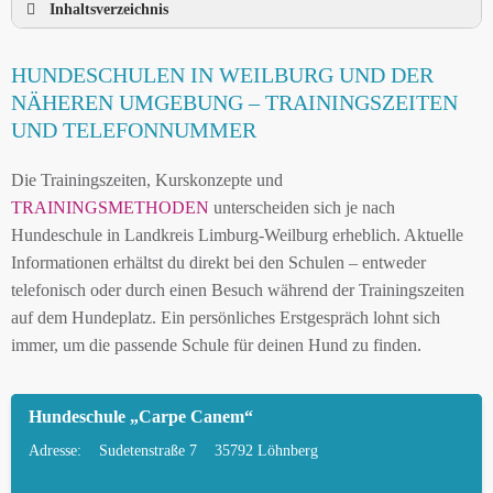
Inhaltsverzeichnis
HUNDESCHULE WEILBURG UND UMGEBUNG
HUNDESCHULEN IN WEILBURG UND DER
HUNDESCHULEN IN WEILBURG UND DER
NÄHEREN UMGEBUNG – TRAININGSZEITEN
NÄHEREN UMGEBUNG
UND TELEFONNUMMER
MOBILE HUNDETRAINER IN WEILBURG UND
Die Trainingszeiten, Kurskonzepte und
UMGEBUNG
TRAININGSMETHODEN
unterscheiden sich je nach
LEINENPFLICHT UND HUNDEGESETZE IN
Hundeschule in Landkreis Limburg-Weilburg erheblich. Aktuelle
WEILBURG
Informationen erhältst du direkt bei den Schulen – entweder
telefonisch oder durch einen Besuch während der Trainingszeiten
HUNDEFREUNDLICHE ORTE UND
auf dem Hundeplatz. Ein persönliches Erstgespräch lohnt sich
FREILAUFFLÄCHEN IN WEILBURG
immer, um die passende Schule für deinen Hund zu finden.
HUNDEFÜHRERSCHEIN FÜR DIE REGION
LANDKREIS LIMBURG-WEILBURG – ONLINE-
Hundeschule „Carpe Canem“
TEST
Adresse:
Sudetenstraße 7
35792 Löhnberg
HUNDEPLATZ MIETEN FÜR EINEN SICHEREN
FREILAUF