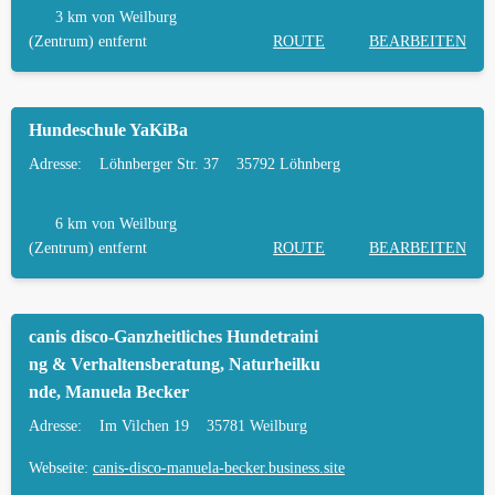
3 km
von Weilburg
HÄUFIGE FRAGEN ZUR HUNDESCHULE IN
(Zentrum) entfernt
ROUTE
BEARBEITEN
WEILBURG
TIERARZT UND NOTFALLTIERARZT IN
Hundeschule YaKiBa
WEILBURG
Adresse:
Löhnberger Str. 37
35792 Löhnberg
6 km
von Weilburg
(Zentrum) entfernt
ROUTE
BEARBEITEN
canis disco-Ganzheitliches Hundetraini
ng & Verhaltensberatung, Naturheilku
nde, Manuela Becker
Adresse:
Im Vilchen 19
35781 Weilburg
Webseite:
canis-disco-manuela-becker.business.site