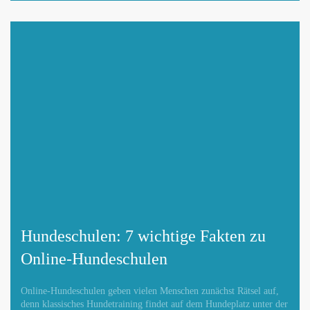
Mit Absenden der Daten akzeptiere ich die
DATENSCHUTZBEDINGUNGEN
.
Änderungen melden
Hundeschulen: 7 wichtige Fakten zu
Online-Hundeschulen
Online-Hundeschulen geben vielen Menschen zunächst Rätsel auf,
denn klassisches Hundetraining findet auf dem Hundeplatz unter der