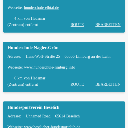
Webseite:
hundeschule-elbtal.de
4 km
von Hadamar
(Zentrum) entfernt
ROUTE
BEARBEITEN
Hundeschule Nagler-Grün
Adresse:
Hans-Wolf-Straße 25
65556 Limburg an der Lahn
Webseite:
www.hundeschule-limburg.info
6 km
von Hadamar
(Zentrum) entfernt
ROUTE
BEARBEITEN
Hundesportverein Beselich
Adresse:
Unnamed Road
65614 Beselich
Webseite:
www.beselicher-hundesportclub.de