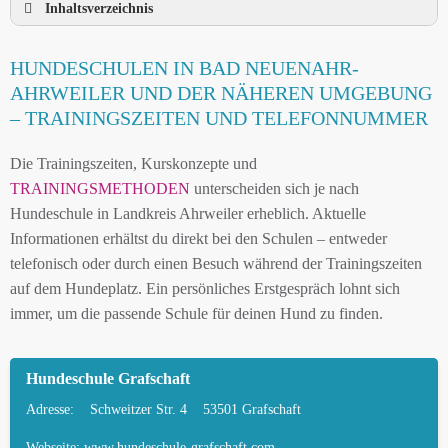
Inhaltsverzeichnis
HUNDESCHULE BAD NEUENAHR-AHRWEILER
HUNDESCHULEN IN BAD NEUENAHR-
UND UMGEBUNG
AHRWEILER UND DER NÄHEREN UMGEBUNG
HUNDESCHULEN IN BAD NEUENAHR-
– TRAININGSZEITEN UND TELEFONNUMMER
AHRWEILER UND DER NÄHEREN UMGEBUNG
Die Trainingszeiten, Kurskonzepte und
MOBILE HUNDETRAINER IN BAD NEUENAHR-
TRAININGSMETHODEN
unterscheiden sich je nach
AHRWEILER UND UMGEBUNG
Hundeschule in Landkreis Ahrweiler erheblich. Aktuelle
LEINENPFLICHT UND HUNDEGESETZE IN BAD
Informationen erhältst du direkt bei den Schulen – entweder
NEUENAHR-AHRWEILER
telefonisch oder durch einen Besuch während der Trainingszeiten
auf dem Hundeplatz. Ein persönliches Erstgespräch lohnt sich
HUNDEFREUNDLICHE ORTE UND
immer, um die passende Schule für deinen Hund zu finden.
FREILAUFFLÄCHEN IN BAD NEUENAHR-
AHRWEILER
Hundeschule Grafschaft
HUNDEFÜHRERSCHEIN FÜR DIE REGION
LANDKREIS AHRWEILER – ONLINE-TEST
Adresse:
Schweitzer Str. 4
53501 Grafschaft
HUNDEPLATZ MIETEN FÜR EINEN SICHEREN
Webseite:
www.hundeschule-grafschaft.com