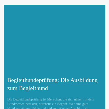
Adresse hinzufügen / ändern
Webseite hinzufügen / ändern
Begleithundeprüfung: Die Ausbildung
zum Begleithund
Betroffene Hundeschule
Die Begleithundeprüfung ist Menschen, die sich näher mit dem
Hundewesen befassen, durchaus ein Begriff. Wer eine gute
Hundeerziehung schätzt und zudem auf einen Abschluss mit