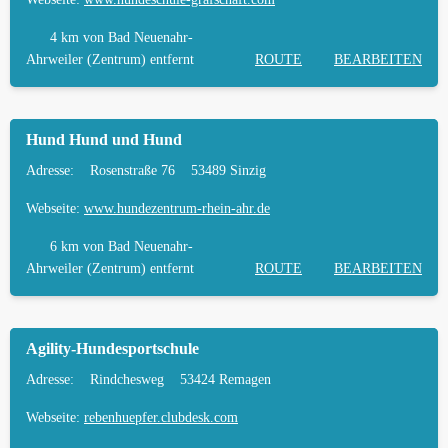
FREILAUF
4 km
von Bad Neuenahr-
HÄUFIGE FRAGEN ZUR HUNDESCHULE IN
Ahrweiler (Zentrum) entfernt
ROUTE
BEARBEITEN
BAD NEUENAHR-AHRWEILER
TIERARZT UND NOTFALLTIERARZT IN BAD
Hund Hund und Hund
NEUENAHR-AHRWEILER
Adresse:
Rosenstraße 76
53489 Sinzig
Webseite:
www.hundezentrum-rhein-ahr.de
6 km
von Bad Neuenahr-
Ahrweiler (Zentrum) entfernt
ROUTE
BEARBEITEN
Agility-Hundesportschule
Adresse:
Rindchesweg
53424 Remagen
Webseite:
rebenhuepfer.clubdesk.com