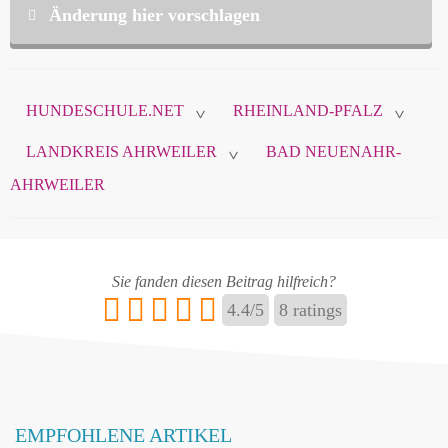
Änderung hier vorschlagen
Diese Daten sind nicht öffentlich und werden nur
zur Komunikation zwischen Ihnen und
HUNDESCHULE.NET
RHEINLAND-PFALZ
hundeschule.net verwendet.
>
>
LANDKREIS AHRWEILER
BAD NEUENAHR-
>
AHRWEILER
Name
*
Sie fanden diesen Beitrag hilfreich?
E-Mail
*
4.4
/
5
8
ratings
EMPFOHLENE ARTIKEL
Name ändern