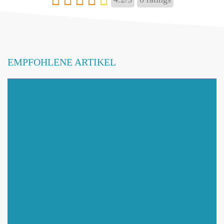
E-Mail
*
EMPFOHLENE ARTIKEL
Name ändern
Adresse hinzufügen / ändern