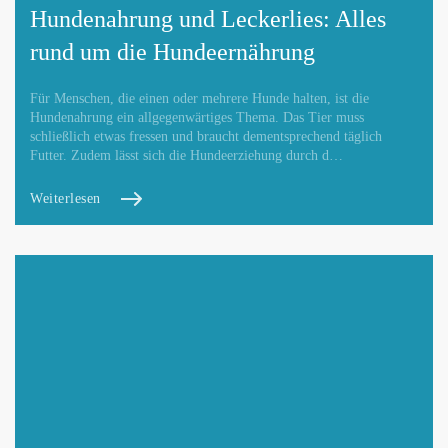
Hundenahrung und Leckerlies: Alles
Webseite hinzufügen / ändern
rund um die Hundeernährung
Für Menschen, die einen oder mehrere Hunde halten, ist die
Hundenahrung ein allgegenwärtiges Thema. Das Tier muss
schließlich etwas fressen und braucht dementsprechend täglich
Betroffene Hundeschule
Futter. Zudem lässt sich die Hundeerziehung durch d…
Weiterlesen
Mit Absenden der Daten akzeptiere ich die
DATENSCHUTZBEDINGUNGEN
.
Änderungen melden