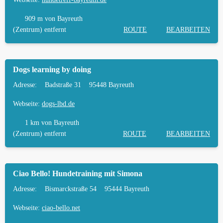
HÄUFIGE FRAGEN ZUR HUNDESCHULE IN
BAYREUTH
909 m
von Bayreuth
(Zentrum) entfernt
ROUTE
BEARBEITEN
TIERARZT UND NOTFALLTIERARZT IN
BAYREUTH
Dogs learning by doing
Adresse:
Badstraße 31
95448 Bayreuth
Webseite:
dogs-lbd.de
1 km
von Bayreuth
(Zentrum) entfernt
ROUTE
BEARBEITEN
Ciao Bello! Hundetraining mit Simona
Adresse:
Bismarckstraße 54
95444 Bayreuth
Webseite:
ciao-bello.net