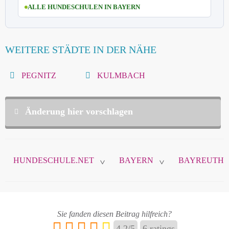
ALLE HUNDESCHULEN IN BAYERN
WEITERE STÄDTE IN DER NÄHE
PEGNITZ
KULMBACH
Änderung hier vorschlagen
Diese Daten sind nicht öffentlich und werden nur
zur Komunikation zwischen Ihnen und
HUNDESCHULE.NET
BAYERN
BAYREUTH
hundeschule.net verwendet.
>
>
Name
*
Sie fanden diesen Beitrag hilfreich?
4.2
/
5
6
ratings