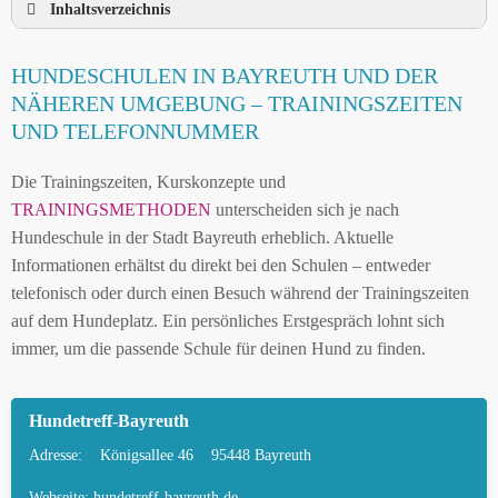
Inhaltsverzeichnis
HUNDESCHULE BAYREUTH UND UMGEBUNG
HUNDESCHULEN IN BAYREUTH UND DER
HUNDESCHULEN IN BAYREUTH UND DER
NÄHEREN UMGEBUNG – TRAININGSZEITEN
NÄHEREN UMGEBUNG
UND TELEFONNUMMER
MOBILE HUNDETRAINER IN BAYREUTH UND
Die Trainingszeiten, Kurskonzepte und
UMGEBUNG
TRAININGSMETHODEN
unterscheiden sich je nach
LEINENPFLICHT UND HUNDEGESETZE IN
Hundeschule in der Stadt Bayreuth erheblich. Aktuelle
BAYREUTH
Informationen erhältst du direkt bei den Schulen – entweder
telefonisch oder durch einen Besuch während der Trainingszeiten
HUNDEFREUNDLICHE ORTE UND
auf dem Hundeplatz. Ein persönliches Erstgespräch lohnt sich
FREILAUFFLÄCHEN IN BAYREUTH
immer, um die passende Schule für deinen Hund zu finden.
HUNDEFÜHRERSCHEIN FÜR DIE REGION DER
STADT BAYREUTH – ONLINE-TEST
Hundetreff-Bayreuth
HUNDEPLATZ MIETEN FÜR EINEN SICHEREN
Adresse:
Königsallee 46
95448 Bayreuth
FREILAUF
Webseite:
hundetreff-bayreuth.de