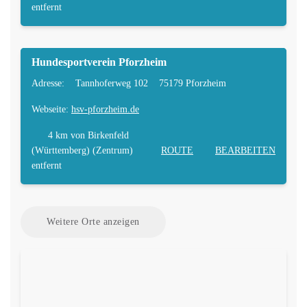
entfernt
Hundesportverein Pforzheim
Adresse:
Tannhoferweg 102
75179 Pforzheim
Webseite:
hsv-pforzheim.de
4 km
von Birkenfeld
(Württemberg) (Zentrum)
ROUTE
BEARBEITEN
entfernt
Weitere Orte anzeigen