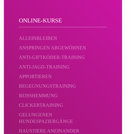
ONLINE-KURSE
ALLEINBLEIBEN
ANSPRINGEN ABGEWÖHNEN
ANTI-GIFTKÖDER-TRAINING
ANTI-JAGD-TRAINING
APPORTIEREN
BEGEGNUNGSTRAINING
BEISSHEMMUNG
CLICKERTRAINING
GELUNGENEN
HUNDESPAZIERGÄNGE
HAUSTIERE ANEINANDER