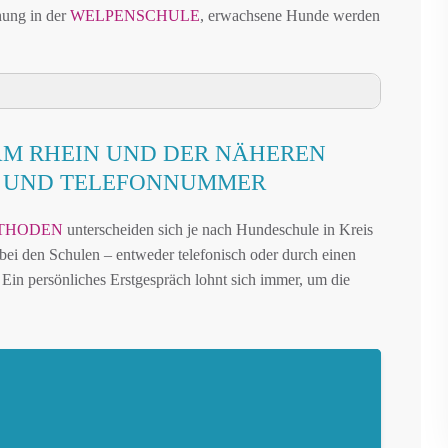
hung in der
WELPENSCHULE
, erwachsene Hunde werden
UND UMGEBUNG
AM RHEIN UND DER NÄHEREN
IN UND DER NÄHEREN UMGEBUNG
N UND TELEFONNUMMER
 AM RHEIN UND UMGEBUNG
THODEN
unterscheiden sich je nach Hundeschule in Kreis
N EMMERICH AM RHEIN
t bei den Schulen – entweder telefonisch oder durch einen
UFFLÄCHEN IN EMMERICH AM RHEIN
Ein persönliches Erstgespräch lohnt sich immer, um die
KREIS KLEVE – ONLINE-TEST
REN FREILAUF
N EMMERICH AM RHEIN
EMMERICH AM RHEIN