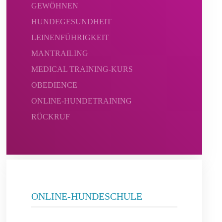
GEWÖHNEN
HUNDEGESUNDHEIT
LEINENFÜHRIGKEIT
MANTRAILING
MEDICAL TRAINING-KURS
OBEDIENCE
ONLINE-HUNDETRAINING
RÜCKRUF
ONLINE-HUNDESCHULE