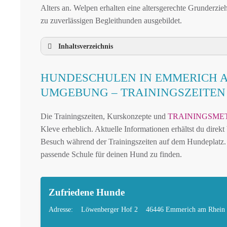
Alters an. Welpen erhalten eine altersgerechte Grunderzie
zu zuverlässigen Begleithunden ausgebildet.
Inhaltsverzeichnis
HUNDESCHULE EMMERICH AM RHEIN 
HUNDESCHULEN IN EMMERICH 
HUNDESCHULEN IN EMMERICH AM RHE
UMGEBUNG – TRAININGSZEITE
MOBILE HUNDETRAINER IN EMMERICH
Die Trainingszeiten, Kurskonzepte und
TRAININGSME
LEINENPFLICHT UND HUNDEGESETZE I
Kleve erheblich. Aktuelle Informationen erhältst du direk
HUNDEFREUNDLICHE ORTE UND FREILA
Besuch während der Trainingszeiten auf dem Hundeplatz. 
HUNDEFÜHRERSCHEIN FÜR DIE REGION 
passende Schule für deinen Hund zu finden.
HUNDEPLATZ MIETEN FÜR EINEN SICHE
HÄUFIGE FRAGEN ZUR HUNDESCHULE I
Zufriedene Hunde
TIERARZT UND NOTFALLTIERARZT IN 
Adresse:
Löwenberger Hof 2
46446 Emmerich am Rhein