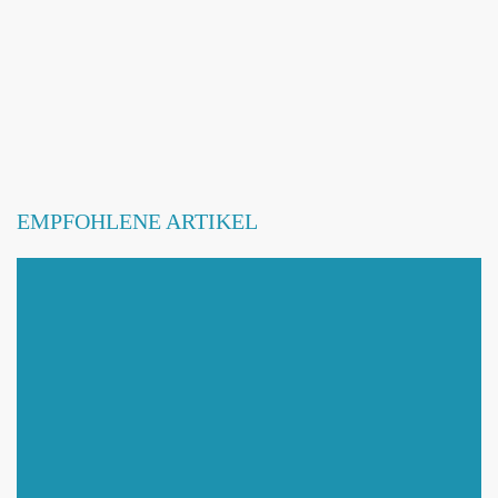
Webseite hinzufügen / ändern
Betroffene Hundeschule
EMPFOHLENE ARTIKEL
Mit Absenden der Daten akzeptiere ich die
DATENSCHUTZBEDINGUNGEN
.
Änderungen melden