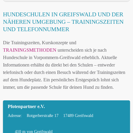
HUNDESCHULE GREIFSWALD UND
HUNDESCHULEN IN GREIFSWALD UND DER
UMGEBUNG
NÄHEREN UMGEBUNG – TRAININGSZEITEN
HUNDESCHULEN IN GREIFSWALD UND DER
UND TELEFONNUMMER
NÄHEREN UMGEBUNG
Die Trainingszeiten, Kurskonzepte und
MOBILE HUNDETRAINER IN GREIFSWALD
TRAININGSMETHODEN
unterscheiden sich je nach
UND UMGEBUNG
Hundeschule in Vorpommern-Greifswald erheblich. Aktuelle
LEINENPFLICHT UND HUNDEGESETZE IN
Informationen erhältst du direkt bei den Schulen – entweder
GREIFSWALD
telefonisch oder durch einen Besuch während der Trainingszeiten
auf dem Hundeplatz. Ein persönliches Erstgespräch lohnt sich
HUNDEFREUNDLICHE ORTE UND
immer, um die passende Schule für deinen Hund zu finden.
FREILAUFFLÄCHEN IN GREIFSWALD
HUNDEFÜHRERSCHEIN FÜR DIE REGION
Pfotenpartner e.V.
VORPOMMERN-GREIFSWALD – ONLINE-TEST
Adresse:
Rotgerberstraße 17
17489 Greifswald
HUNDEPLATZ MIETEN FÜR EINEN SICHEREN
FREILAUF
410 m
von Greifswald