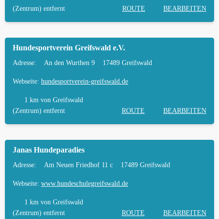
HÄUFIGE FRAGEN ZUR HUNDESCHULE IN
(Zentrum) entfernt
ROUTE
BEARBEITEN
GREIFSWALD
TIERARZT UND NOTFALLTIERARZT IN
Hundesportverein Greifswald e.V.
GREIFSWALD
Adresse:
An den Wurthen 9
17489 Greifswald
Webseite:
hundesportverein-greifswald.de
1 km
von Greifswald
(Zentrum) entfernt
ROUTE
BEARBEITEN
Janas Hundeparadies
Adresse:
Am Neuen Friedhof 11 c
17489 Greifswald
Webseite:
www.hundeschulegreifswald.de
1 km
von Greifswald
(Zentrum) entfernt
ROUTE
BEARBEITEN