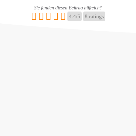
Sie fanden diesen Beitrag hilfreich?
E-Mail
*
4.4
/
5
8
ratings
Name ändern
Adresse hinzufügen / ändern