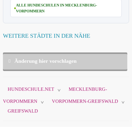
ALLE HUNDESCHULEN IN MECKLENBURG-
VORPOMMERN
WEITERE STÄDTE IN DER NÄHE
Änderung hier vorschlagen
Diese Daten sind nicht öffentlich und werden nur
zur Komunikation zwischen Ihnen und
HUNDESCHULE.NET
MECKLENBURG-
hundeschule.net verwendet.
>
VORPOMMERN
VORPOMMERN-GREIFSWALD
>
>
GREIFSWALD
Name
*