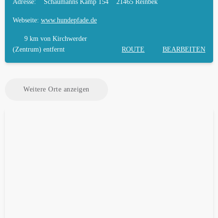
Adresse:
Schaumanns Kamp 154
21465 Reinbek
Webseite:
www.hundepfade.de
9 km
von Kirchwerder
(Zentrum) entfernt
ROUTE
BEARBEITEN
Weitere Orte anzeigen