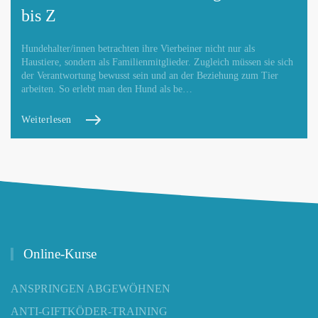
bis Z
Hundehalter/innen betrachten ihre Vierbeiner nicht nur als
Haustiere, sondern als Familienmitglieder. Zugleich müssen sie sich
der Verantwortung bewusst sein und an der Beziehung zum Tier
arbeiten. So erlebt man den Hund als be…
Weiterlesen
Online-Kurse
ANSPRINGEN ABGEWÖHNEN
ANTI-GIFTKÖDER-TRAINING