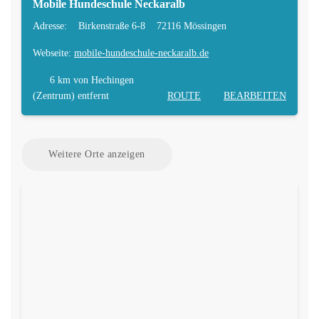
Mobile Hundeschule Neckaralb
Adresse:
Birkenstraße 6-8
72116 Mössingen
Webseite:
mobile-hundeschule-neckaralb.de
6 km
von Hechingen
(Zentrum) entfernt
ROUTE
BEARBEITEN
Weitere Orte anzeigen