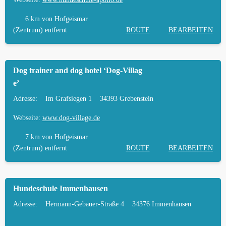
HÄUFIGE FRAGEN ZUR HUNDESCHULE IN
6 km
von Hofgeismar
HOFGEISMAR
(Zentrum) entfernt
ROUTE
BEARBEITEN
TIERARZT UND NOTFALLTIERARZT IN
HOFGEISMAR
Dog trainer and dog hotel ‘Dog-Villag
e’
Adresse:
Im Grafsiegen 1
34393 Grebenstein
Webseite:
www.dog-village.de
7 km
von Hofgeismar
(Zentrum) entfernt
ROUTE
BEARBEITEN
Hundeschule Immenhausen
Adresse:
Hermann-Gebauer-Straße 4
34376 Immenhausen