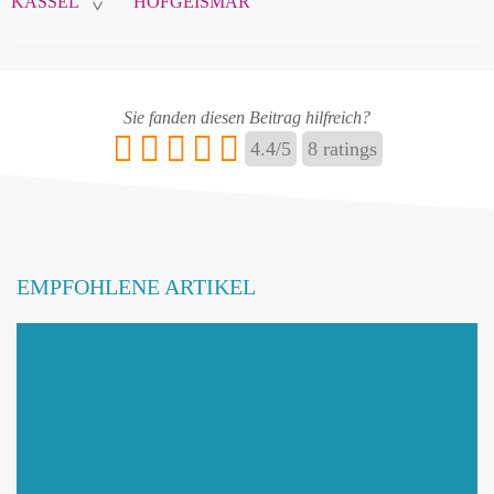
KASSEL
HOFGEISMAR
>
Name
*
Sie fanden diesen Beitrag hilfreich?
4.4
/
5
8
ratings
E-Mail
*
EMPFOHLENE ARTIKEL
Name ändern
Adresse hinzufügen / ändern