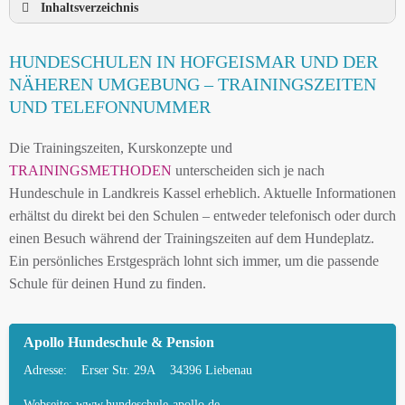
Inhaltsverzeichnis
HUNDESCHULE HOFGEISMAR UND
HUNDESCHULEN IN HOFGEISMAR UND DER
UMGEBUNG
NÄHEREN UMGEBUNG – TRAININGSZEITEN
HUNDESCHULEN IN HOFGEISMAR UND DER
UND TELEFONNUMMER
NÄHEREN UMGEBUNG
Die Trainingszeiten, Kurskonzepte und
MOBILE HUNDETRAINER IN HOFGEISMAR
TRAININGSMETHODEN
unterscheiden sich je nach
UND UMGEBUNG
Hundeschule in Landkreis Kassel erheblich. Aktuelle Informationen
LEINENPFLICHT UND HUNDEGESETZE IN
erhältst du direkt bei den Schulen – entweder telefonisch oder durch
HOFGEISMAR
einen Besuch während der Trainingszeiten auf dem Hundeplatz.
Ein persönliches Erstgespräch lohnt sich immer, um die passende
HUNDEFREUNDLICHE ORTE UND
Schule für deinen Hund zu finden.
FREILAUFFLÄCHEN IN HOFGEISMAR
HUNDEFÜHRERSCHEIN FÜR DIE REGION
Apollo Hundeschule & Pension
LANDKREIS KASSEL – ONLINE-TEST
Adresse:
Erser Str. 29A
34396 Liebenau
HUNDEPLATZ MIETEN FÜR EINEN SICHEREN
FREILAUF
Webseite:
www.hundeschule-apollo.de