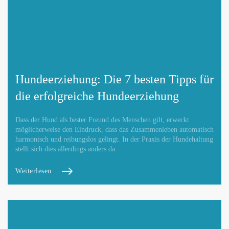
Webseite hinzufügen / ändern
Hundeerziehung: Die 7 besten Tipps für
die erfolgreiche Hundeerziehung
Betroffene Hundeschule
Dass der Hund als bester Freund des Menschen gilt, erweckt
möglicherweise den Eindruck, dass das Zusammenleben automatisch
harmonisch und reibungslos gelingt. In der Praxis der Hundehaltung
stellt sich dies allerdings anders da…
Weiterlesen
Mit Absenden der Daten akzeptiere ich die
DATENSCHUTZBEDINGUNGEN
.
Änderungen melden