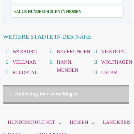
ALLE HUNDESCHULEN IN HESSEN
WEITERE STÄDTE IN DER NÄHE
WARBURG
BEVERUNGEN
NIESTETAL
VELLMAR
HANN.
WOLFHAGEN
MÜNDEN
FULDATAL
USLAR
Änderung hier vorschlagen
Diese Daten sind nicht öffentlich und werden nur
zur Komunikation zwischen Ihnen und
HUNDESCHULE.NET
HESSEN
LANDKREIS
hundeschule.net verwendet.
>
>