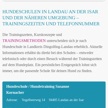
HUNDESCHULE LANDAU AN DER ISAR UND
HUNDESCHULEN IN LANDAU AN DER ISAR
UMGEBUNG
UND DER NÄHEREN UMGEBUNG –
HUNDESCHULEN IN LANDAU AN DER ISAR
TRAININGSZEITEN UND TELEFONNUMMER
UND DER NÄHEREN UMGEBUNG
Die Trainingszeiten, Kurskonzepte und
MOBILE HUNDETRAINER IN LANDAU AN DER
TRAININGSMETHODEN
unterscheiden sich je nach
ISAR UND UMGEBUNG
Hundeschule in Landkreis Dingolfing-Landau erheblich. Aktuelle
LEINENPFLICHT UND HUNDEGESETZE IN
Informationen erhältst du direkt bei den Schulen – entweder
LANDAU AN DER ISAR
telefonisch oder durch einen Besuch während der Trainingszeiten
auf dem Hundeplatz. Ein persönliches Erstgespräch lohnt sich
HUNDEFREUNDLICHE ORTE UND
immer, um die passende Schule für deinen Hund zu finden.
FREILAUFFLÄCHEN IN LANDAU AN DER ISAR
HUNDEFÜHRERSCHEIN FÜR DIE REGION
Hundeschule / Hundetraining Susanne
LANDKREIS DINGOLFING-LANDAU – ONLINE-
Kornacher
TEST
Adresse:
Vogelbeerweg 14
94405 Landau an der Isar
HUNDEPLATZ MIETEN FÜR EINEN SICHEREN