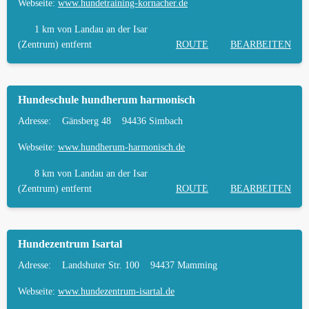
FREILAUF
Webseite:
www.hundetraining-kornacher.de
HÄUFIGE FRAGEN ZUR HUNDESCHULE IN
1 km
von Landau an der Isar
LANDAU AN DER ISAR
(Zentrum) entfernt
ROUTE
BEARBEITEN
TIERARZT UND NOTFALLTIERARZT IN
LANDAU AN DER ISAR
Hundeschule hundherum harmonisch
Adresse:
Gänsberg 48
94436 Simbach
Webseite:
www.hundherum-harmonisch.de
8 km
von Landau an der Isar
(Zentrum) entfernt
ROUTE
BEARBEITEN
Hundezentrum Isartal
Adresse:
Landshuter Str. 100
94437 Mamming
Webseite:
www.hundezentrum-isartal.de