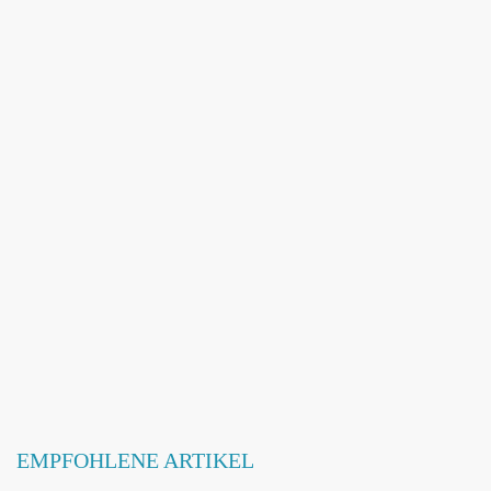
Adresse hinzufügen / ändern
Webseite hinzufügen / ändern
Betroffene Hundeschule
EMPFOHLENE ARTIKEL