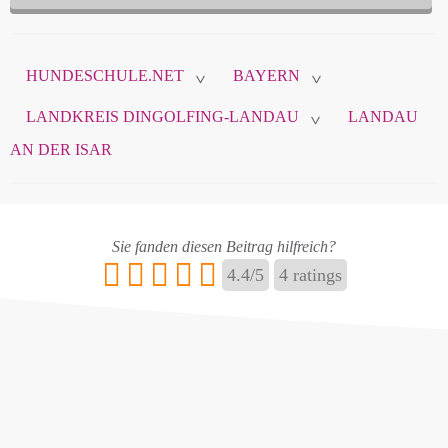
Diese Daten sind nicht öffentlich und werden nur
zur Komunikation zwischen Ihnen und
HUNDESCHULE.NET
BAYERN
hundeschule.net verwendet.
>
>
LANDKREIS DINGOLFING-LANDAU
LANDAU
>
AN DER ISAR
Name
*
Sie fanden diesen Beitrag hilfreich?
E-Mail
*
4.4
/
5
4
ratings
Name ändern