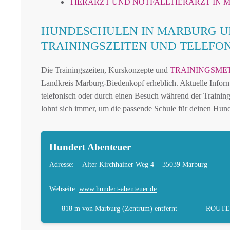
TIERARZT UND NOTFALLTIERARZT IN
HUNDESCHULEN IN MARBURG U
TRAININGSZEITEN UND TELEF
Die Trainingszeiten, Kurskonzepte und
TRAININGSME
Landkreis Marburg-Biedenkopf erheblich. Aktuelle Informa
telefonisch oder durch einen Besuch während der Training
lohnt sich immer, um die passende Schule für deinen Hund
Hundert Abenteuer
Adresse:
Alter Kirchhainer Weg 4
35039 Marburg
Webseite:
www.hundert-abenteuer.de
818 m
von Marburg (Zentrum) entfernt
ROUTE