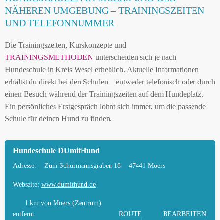
HUNDESCHULEN IN MOERS UND DER
NÄHEREN UMGEBUNG – TRAININGSZEITEN
NÄHEREN UMGEBUNG
UND TELEFONNUMMER
MOBILE HUNDETRAINER IN MOERS UND
Die Trainingszeiten, Kurskonzepte und
UMGEBUNG
TRAININGSMETHODEN
unterscheiden sich je nach
LEINENPFLICHT UND HUNDEGESETZE IN
Hundeschule in Kreis Wesel erheblich. Aktuelle Informationen
MOERS
erhältst du direkt bei den Schulen – entweder telefonisch oder durch
einen Besuch während der Trainingszeiten auf dem Hundeplatz.
HUNDEFREUNDLICHE ORTE UND
Ein persönliches Erstgespräch lohnt sich immer, um die passende
FREILAUFFLÄCHEN IN MOERS
Schule für deinen Hund zu finden.
HUNDEFÜHRERSCHEIN FÜR DIE REGION
KREIS WESEL – ONLINE-TEST
Hundeschule DUmitHund
HUNDEPLATZ MIETEN FÜR EINEN SICHEREN
Adresse:
Zum Schürmannsgraben 18
47441 Moers
FREILAUF
Webseite:
www.dumithund.de
HÄUFIGE FRAGEN ZUR HUNDESCHULE IN
MOERS
1 km
von Moers (Zentrum)
entfernt
ROUTE
BEARBEITEN
TIERARZT UND NOTFALLTIERARZT IN MOERS