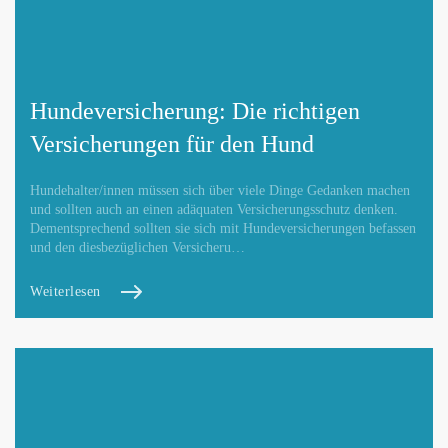
Webseite hinzufügen / ändern
Hundeversicherung: Die richtigen
Versicherungen für den Hund
Betroffene Hundeschule
Hundehalter/innen müssen sich über viele Dinge Gedanken machen
und sollten auch an einen adäquaten Versicherungsschutz denken.
Dementsprechend sollten sie sich mit Hundeversicherungen befassen
und den diesbezüglichen Versicheru…
Weiterlesen
Mit Absenden der Daten akzeptiere ich die
DATENSCHUTZBEDINGUNGEN
.
Änderungen melden