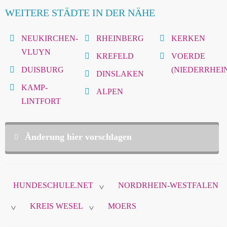
WEITERE STÄDTE IN DER NÄHE
NEUKIRCHEN-
RHEINBERG
KERKEN
VLUYN
KREFELD
VOERDE
DUISBURG
(NIEDERRHEI
DINSLAKEN
KAMP-
ALPEN
LINTFORT
Änderung hier vorschlagen
Diese Daten sind nicht öffentlich und werden nur
zur Komunikation zwischen Ihnen und
HUNDESCHULE.NET
NORDRHEIN-WESTFALEN
hundeschule.net verwendet.
>
KREIS WESEL
MOERS
>
>
Name
*