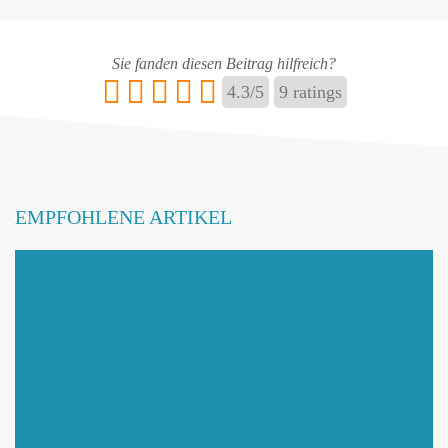
Sie fanden diesen Beitrag hilfreich?
4.3
/
5
9
ratings
E-Mail
*
EMPFOHLENE ARTIKEL
Name ändern
Adresse hinzufügen / ändern