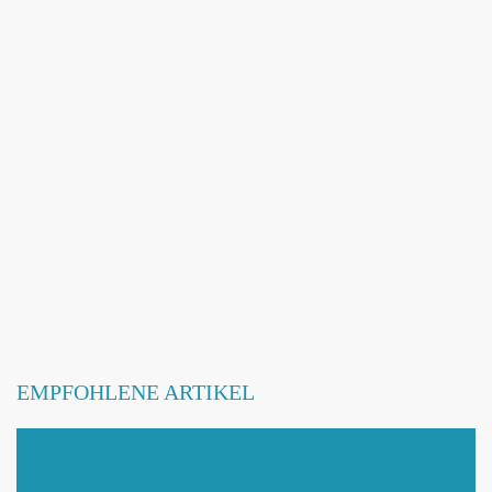
Adresse hinzufügen / ändern
Webseite hinzufügen / ändern
Betroffene Hundeschule
EMPFOHLENE ARTIKEL
Mit Absenden der Daten akzeptiere ich die
DATENSCHUTZBEDINGUNGEN
.