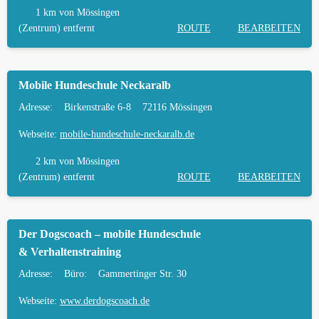
MÖSSINGEN
1 km
von Mössingen
(Zentrum) entfernt
ROUTE
BEARBEITEN
TIERARZT UND NOTFALLTIERARZT IN
MÖSSINGEN
Mobile Hundeschule Neckaralb
Adresse:
Birkenstraße 6-8
72116 Mössingen
Webseite:
mobile-hundeschule-neckaralb.de
2 km
von Mössingen
(Zentrum) entfernt
ROUTE
BEARBEITEN
Der Dogscoach – mobile Hundeschule
& Verhaltenstraining
Adresse:
Büro:
Gammertinger Str. 30
Webseite:
www.derdogscoach.de