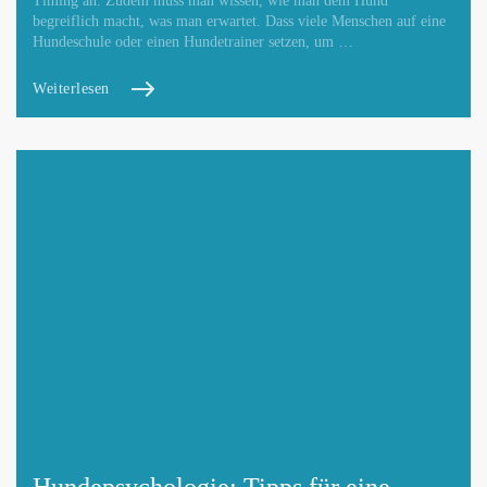
Timing an. Zudem muss man wissen, wie man dem Hund
begreiflich macht, was man erwartet. Dass viele Menschen auf eine
Hundeschule oder einen Hundetrainer setzen, um …
Weiterlesen
Hundepsychologie: Tipps für eine