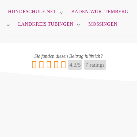
zur Komunikation zwischen Ihnen und
HUNDESCHULE.NET
BADEN-WÜRTTEMBERG
hundeschule.net verwendet.
>
LANDKREIS TÜBINGEN
MÖSSINGEN
>
>
Name
*
Sie fanden diesen Beitrag hilfreich?
4.3
/
5
7
ratings
E-Mail
*
Name ändern