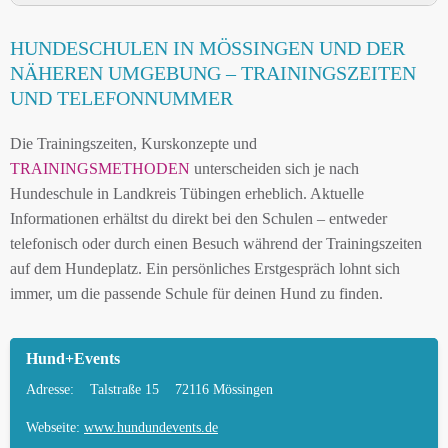
HUNDESCHULE MÖSSINGEN UND UMGEBUNG
HUNDESCHULEN IN MÖSSINGEN UND DER
HUNDESCHULEN IN MÖSSINGEN UND DER
NÄHEREN UMGEBUNG – TRAININGSZEITEN
NÄHEREN UMGEBUNG
UND TELEFONNUMMER
MOBILE HUNDETRAINER IN MÖSSINGEN UND
Die Trainingszeiten, Kurskonzepte und
UMGEBUNG
TRAININGSMETHODEN
unterscheiden sich je nach
LEINENPFLICHT UND HUNDEGESETZE IN
Hundeschule in Landkreis Tübingen erheblich. Aktuelle
MÖSSINGEN
Informationen erhältst du direkt bei den Schulen – entweder
telefonisch oder durch einen Besuch während der Trainingszeiten
HUNDEFREUNDLICHE ORTE UND
auf dem Hundeplatz. Ein persönliches Erstgespräch lohnt sich
FREILAUFFLÄCHEN IN MÖSSINGEN
immer, um die passende Schule für deinen Hund zu finden.
HUNDEFÜHRERSCHEIN FÜR DIE REGION
LANDKREIS TÜBINGEN – ONLINE-TEST
Hund+Events
HUNDEPLATZ MIETEN FÜR EINEN SICHEREN
Adresse:
Talstraße 15
72116 Mössingen
FREILAUF
Webseite:
www.hundundevents.de
HÄUFIGE FRAGEN ZUR HUNDESCHULE IN