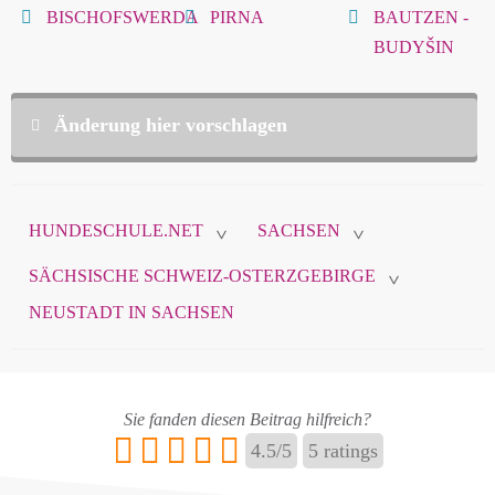
BISCHOFSWERDA
PIRNA
BAUTZEN -
BUDYŠIN
Änderung hier vorschlagen
Diese Daten sind nicht öffentlich und werden nur
zur Komunikation zwischen Ihnen und
HUNDESCHULE.NET
SACHSEN
hundeschule.net verwendet.
>
>
SÄCHSISCHE SCHWEIZ-OSTERZGEBIRGE
>
NEUSTADT IN SACHSEN
Name
*
Sie fanden diesen Beitrag hilfreich?
E-Mail
*
4.5
/
5
5
ratings