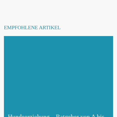
Betroffene Hundeschule
EMPFOHLENE ARTIKEL
Mit Absenden der Daten akzeptiere ich die
DATENSCHUTZBEDINGUNGEN
.
Änderungen melden
Hundeerziehung – Ratgeber von A bis