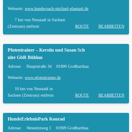
HUNDEPLATZ MIETEN FÜR EINEN SICHEREN
FREILAUF
Webseite:
www.hundecoach-michael-glaenzel.de
HÄUFIGE FRAGEN ZUR HUNDESCHULE IN
7 km
von Neustadt in Sachsen
NEUSTADT IN SACHSEN
(Zentrum) entfernt
ROUTE
BEARBEITEN
TIERARZT UND NOTFALLTIERARZT IN
NEUSTADT IN SACHSEN
Pfotentrainer – Kerstin und Susan Sch
ulze GbR Bühlau
Adresse:
Hauptstraße 34
01909 Großharthau
Webseite:
www.pfotentrainer.de
10 km
von Neustadt in
Sachsen (Zentrum) entfernt
ROUTE
BEARBEITEN
HundeErlebnisPark Konrad
Adresse:
Wesenitzweg 1
01909 Großharthau