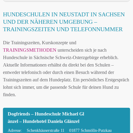
HUNDESCHULE NEUSTADT IN SACHSEN UND
HUNDESCHULEN IN NEUSTADT IN SACHSEN
UMGEBUNG
UND DER NÄHEREN UMGEBUNG –
HUNDESCHULEN IN NEUSTADT IN SACHSEN
TRAININGSZEITEN UND TELEFONNUMMER
UND DER NÄHEREN UMGEBUNG
Die Trainingszeiten, Kurskonzepte und
MOBILE HUNDETRAINER IN NEUSTADT IN
TRAININGSMETHODEN
unterscheiden sich je nach
SACHSEN UND UMGEBUNG
Hundeschule in Sächsische Schweiz-Osterzgebirge erheblich.
LEINENPFLICHT UND HUNDEGESETZE IN
Aktuelle Informationen erhältst du direkt bei den Schulen –
NEUSTADT IN SACHSEN
entweder telefonisch oder durch einen Besuch während der
Trainingszeiten auf dem Hundeplatz. Ein persönliches Erstgespräch
HUNDEFREUNDLICHE ORTE UND
lohnt sich immer, um die passende Schule für deinen Hund zu
FREILAUFFLÄCHEN IN NEUSTADT IN
finden.
SACHSEN
HUNDEFÜHRERSCHEIN FÜR DIE REGION
Dogfriends – Hundeschule Michael Gl
SÄCHSISCHE SCHWEIZ-OSTERZGEBIRGE –
änzel – Hundehotel Daniela Glänzel
ONLINE-TEST
Adresse:
Schenkhäuserstraße 11
01877 Schmölln-Putzkau