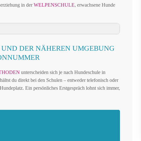
derziehung in der
WELPENSCHULE
, erwachsene Hunde
EBUNG
 UND DER NÄHEREN UMGEBUNG
DER NÄHEREN UMGEBUNG
FONNUMMER
N UND UMGEBUNG
THODEN
unterscheiden sich je nach Hundeschule in
N NOHFELDEN
hältst du direkt bei den Schulen – entweder telefonisch oder
AUFFLÄCHEN IN NOHFELDEN
undeplatz. Ein persönliches Erstgespräch lohnt sich immer,
LANDKREIS ST. WENDEL – ONLINE-TEST
REN FREILAUF
IN NOHFELDEN
NOHFELDEN