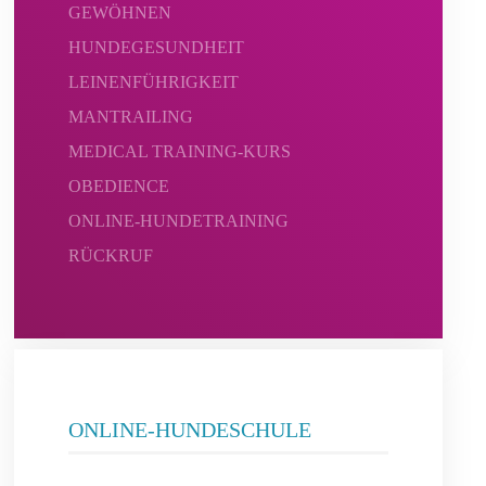
GEWÖHNEN
HUNDEGESUNDHEIT
LEINENFÜHRIGKEIT
MANTRAILING
MEDICAL TRAINING-KURS
OBEDIENCE
ONLINE-HUNDETRAINING
RÜCKRUF
ONLINE-HUNDESCHULE