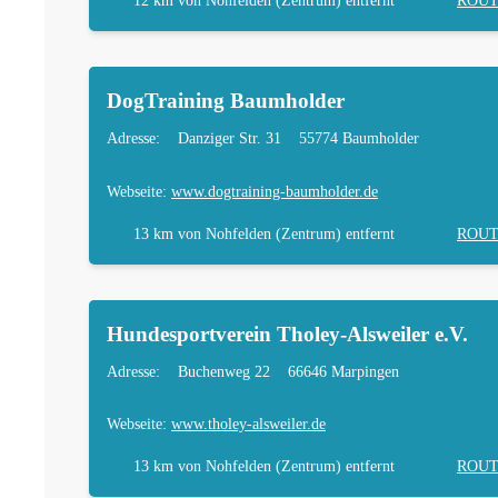
12 km
von Nohfelden (Zentrum) entfernt
ROU
DogTraining Baumholder
Adresse:
Danziger Str. 31
55774 Baumholder
Webseite:
www.dogtraining-baumholder.de
13 km
von Nohfelden (Zentrum) entfernt
ROU
Hundesportverein Tholey-Alsweiler e.V.
Adresse:
Buchenweg 22
66646 Marpingen
Webseite:
www.tholey-alsweiler.de
13 km
von Nohfelden (Zentrum) entfernt
ROU