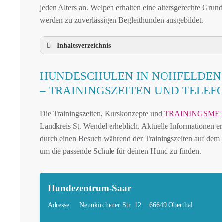
jeden Alters an. Welpen erhalten eine altersgerechte Grun
werden zu zuverlässigen Begleithunden ausgebildet.
Inhaltsverzeichnis
HUNDESCHULE NOHFELDEN UND UMG
HUNDESCHULEN IN NOHFELDEN
HUNDESCHULEN IN NOHFELDEN UND 
– TRAININGSZEITEN UND TELE
MOBILE HUNDETRAINER IN NOHFELDE
Die Trainingszeiten, Kurskonzepte und
TRAININGSME
LEINENPFLICHT UND HUNDEGESETZE I
Landkreis St. Wendel erheblich. Aktuelle Informationen er
HUNDEFREUNDLICHE ORTE UND FREIL
durch einen Besuch während der Trainingszeiten auf dem H
HUNDEFÜHRERSCHEIN FÜR DIE REGION 
um die passende Schule für deinen Hund zu finden.
HUNDEPLATZ MIETEN FÜR EINEN SICHE
HÄUFIGE FRAGEN ZUR HUNDESCHULE 
Hundezentrum-Saar
TIERARZT UND NOTFALLTIERARZT IN 
Adresse:
Neunkirchener Str. 12
66649 Oberthal