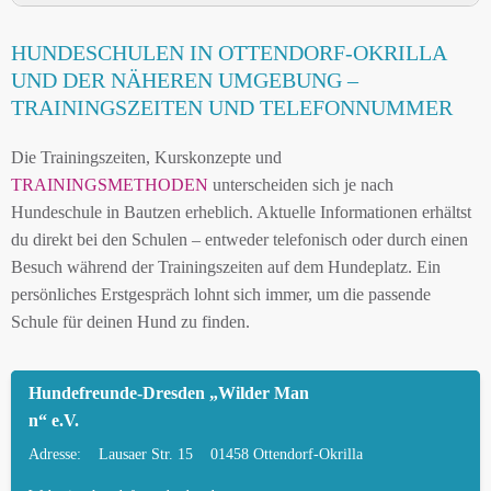
HUNDESCHULE OTTENDORF-OKRILLA UND
HUNDESCHULEN IN OTTENDORF-OKRILLA
UMGEBUNG
UND DER NÄHEREN UMGEBUNG –
HUNDESCHULEN IN OTTENDORF-OKRILLA
TRAININGSZEITEN UND TELEFONNUMMER
UND DER NÄHEREN UMGEBUNG
Die Trainingszeiten, Kurskonzepte und
MOBILE HUNDETRAINER IN OTTENDORF-
TRAININGSMETHODEN
unterscheiden sich je nach
OKRILLA UND UMGEBUNG
Hundeschule in Bautzen erheblich. Aktuelle Informationen erhältst
LEINENPFLICHT UND HUNDEGESETZE IN
du direkt bei den Schulen – entweder telefonisch oder durch einen
OTTENDORF-OKRILLA
Besuch während der Trainingszeiten auf dem Hundeplatz. Ein
persönliches Erstgespräch lohnt sich immer, um die passende
HUNDEFREUNDLICHE ORTE UND
Schule für deinen Hund zu finden.
FREILAUFFLÄCHEN IN OTTENDORF-OKRILLA
HUNDEFÜHRERSCHEIN FÜR DIE REGION
Hundefreunde-Dresden „Wilder Man
BAUTZEN – ONLINE-TEST
n“ e.V.
HUNDEPLATZ MIETEN FÜR EINEN SICHEREN
Adresse:
Lausaer Str. 15
01458 Ottendorf-Okrilla
FREILAUF