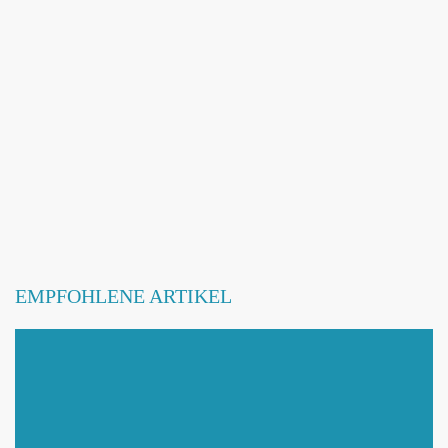
Webseite hinzufügen / ändern
Betroffene Hundeschule
EMPFOHLENE ARTIKEL
Mit Absenden der Daten akzeptiere ich die
DATENSCHUTZBEDINGUNGEN
.
Änderungen melden