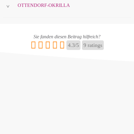
OTTENDORF-OKRILLA
>
Name
*
Sie fanden diesen Beitrag hilfreich?
4.3
/
5
9
ratings
E-Mail
*
Name ändern
Adresse hinzufügen / ändern