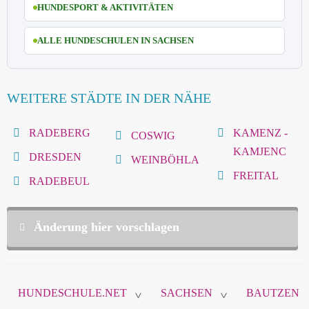
HUNDESPORT & AKTIVITÄTEN
ALLE HUNDESCHULEN IN SACHSEN
WEITERE STÄDTE IN DER NÄHE
RADEBERG
KAMENZ -
COSWIG
KAMJENC
DRESDEN
WEINBÖHLA
FREITAL
RADEBEUL
Änderung hier vorschlagen
Diese Daten sind nicht öffentlich und werden nur
zur Komunikation zwischen Ihnen und
HUNDESCHULE.NET
SACHSEN
BAUTZEN
hundeschule.net verwendet.
>
>