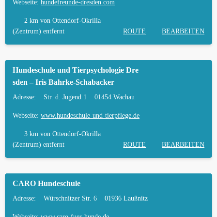
Webseite:
hundefreunde-dresden.com
HÄUFIGE FRAGEN ZUR HUNDESCHULE IN
OTTENDORF-OKRILLA
2 km
von Ottendorf-Okrilla
(Zentrum) entfernt
ROUTE
BEARBEITEN
TIERARZT UND NOTFALLTIERARZT IN
OTTENDORF-OKRILLA
Hundeschule und Tierpsychologie Dre
sden – Iris Bahrke-Schabacker
Adresse:
Str. d. Jugend 1
01454 Wachau
Webseite:
www.hundeschule-und-tierpflege.de
3 km
von Ottendorf-Okrilla
(Zentrum) entfernt
ROUTE
BEARBEITEN
CARO Hundeschule
Adresse:
Würschnitzer Str. 6
01936 Laußnitz
Webseite:
www.caro-fuer-hunde.de