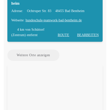
heim
Adresse:
Ochtruper Str. 83
48455 Bad Bentheim
Webseite:
hundeschule-teamwork-bad-bentheim.de
4 km
von Schüttorf
(Zentrum) entfernt
ROUTE
BEARBEITEN
Weitere Orte anzeigen