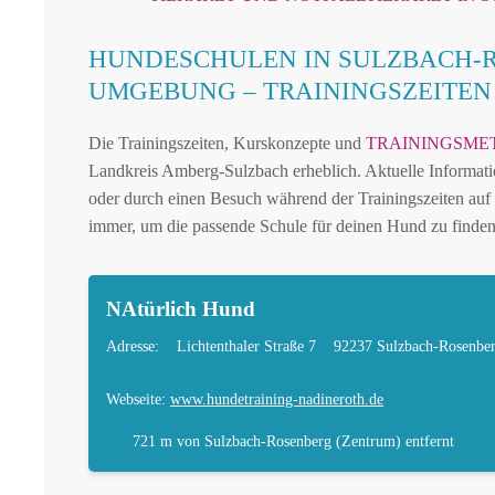
HUNDESCHULEN IN SULZBACH-
UMGEBUNG – TRAININGSZEITE
Die Trainingszeiten, Kurskonzepte und
TRAININGSME
Landkreis Amberg-Sulzbach erheblich. Aktuelle Informatio
oder durch einen Besuch während der Trainingszeiten auf 
immer, um die passende Schule für deinen Hund zu finden
NAtürlich Hund
Adresse:
Lichtenthaler Straße 7
92237 Sulzbach-Rosenbe
Webseite:
www.hundetraining-nadineroth.de
721 m
von Sulzbach-Rosenberg (Zentrum) entfernt