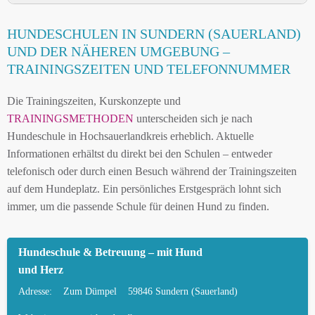
HUNDESCHULE SUNDERN (SAUERLAND) UND
HUNDESCHULEN IN SUNDERN (SAUERLAND)
UMGEBUNG
UND DER NÄHEREN UMGEBUNG –
HUNDESCHULEN IN SUNDERN (SAUERLAND)
TRAININGSZEITEN UND TELEFONNUMMER
UND DER NÄHEREN UMGEBUNG
Die Trainingszeiten, Kurskonzepte und
MOBILE HUNDETRAINER IN SUNDERN
TRAININGSMETHODEN
unterscheiden sich je nach
(SAUERLAND) UND UMGEBUNG
Hundeschule in Hochsauerlandkreis erheblich. Aktuelle
LEINENPFLICHT UND HUNDEGESETZE IN
Informationen erhältst du direkt bei den Schulen – entweder
SUNDERN (SAUERLAND)
telefonisch oder durch einen Besuch während der Trainingszeiten
auf dem Hundeplatz. Ein persönliches Erstgespräch lohnt sich
HUNDEFREUNDLICHE ORTE UND
immer, um die passende Schule für deinen Hund zu finden.
FREILAUFFLÄCHEN IN SUNDERN
(SAUERLAND)
Hundeschule & Betreuung – mit Hund
HUNDEFÜHRERSCHEIN FÜR DIE REGION
und Herz
HOCHSAUERLANDKREIS – ONLINE-TEST
Adresse:
Zum Dümpel
59846 Sundern (Sauerland)
HUNDEPLATZ MIETEN FÜR EINEN SICHEREN