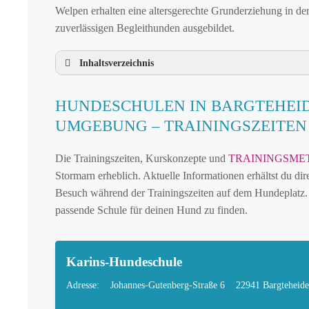
Welpen erhalten eine altersgerechte Grunderziehung in de
zuverlässigen Begleithunden ausgebildet.
Inhaltsverzeichnis
HUNDESCHULE BARGTEHEIDE UND U
HUNDESCHULEN IN BARGTEHEI
HUNDESCHULEN IN BARGTEHEIDE UN
UMGEBUNG – TRAININGSZEITE
MOBILE HUNDETRAINER IN BARGTEHE
Die Trainingszeiten, Kurskonzepte und
TRAININGSME
LEINENPFLICHT UND HUNDEGESETZE I
Stormarn erheblich. Aktuelle Informationen erhältst du di
HUNDEFREUNDLICHE ORTE UND FREIL
Besuch während der Trainingszeiten auf dem Hundeplatz. 
HUNDEFÜHRERSCHEIN FÜR DIE REGION
passende Schule für deinen Hund zu finden.
HUNDEPLATZ MIETEN FÜR EINEN SICHE
HÄUFIGE FRAGEN ZUR HUNDESCHULE 
Karins-Hundeschule
TIERARZT UND NOTFALLTIERARZT IN 
Adresse:
Johannes-Gutenberg-Straße 6
22941 Bargteheide