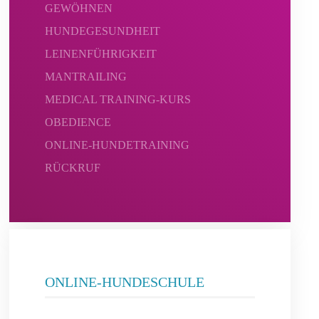
GEWÖHNEN
HUNDEGESUNDHEIT
LEINENFÜHRIGKEIT
MANTRAILING
MEDICAL TRAINING-KURS
OBEDIENCE
ONLINE-HUNDETRAINING
RÜCKRUF
ONLINE-HUNDESCHULE