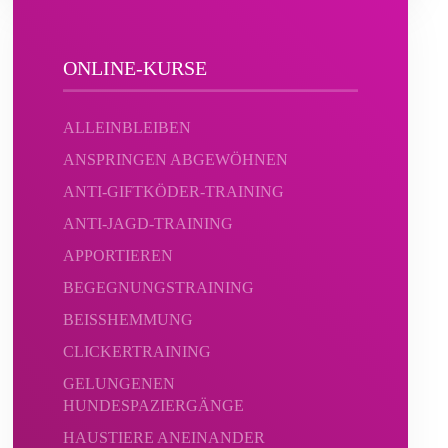
ONLINE-KURSE
ALLEINBLEIBEN
ANSPRINGEN ABGEWÖHNEN
ANTI-GIFTKÖDER-TRAINING
ANTI-JAGD-TRAINING
APPORTIEREN
BEGEGNUNGSTRAINING
BEISSHEMMUNG
CLICKERTRAINING
GELUNGENEN
HUNDESPAZIERGÄNGE
HAUSTIERE ANEINANDER