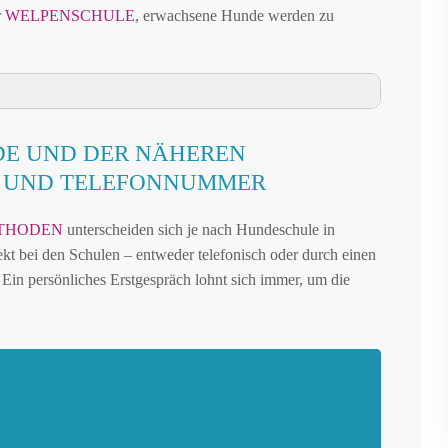
r
WELPENSCHULE
, erwachsene Hunde werden zu
MGEBUNG
DE UND DER NÄHEREN
D DER NÄHEREN UMGEBUNG
N UND TELEFONNUMMER
IDE UND UMGEBUNG
THODEN
unterscheiden sich je nach Hundeschule in
N BARGTEHEIDE
rekt bei den Schulen – entweder telefonisch oder durch einen
AUFFLÄCHEN IN BARGTEHEIDE
Ein persönliches Erstgespräch lohnt sich immer, um die
 STORMARN – ONLINE-TEST
REN FREILAUF
IN BARGTEHEIDE
BARGTEHEIDE