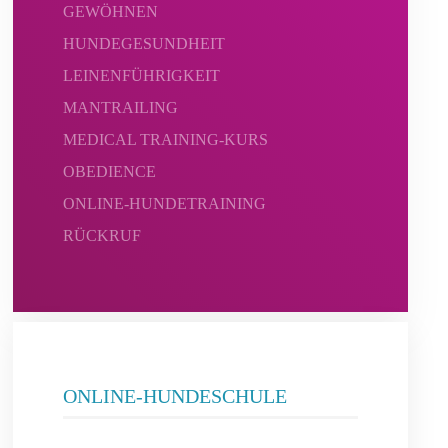
GEWÖHNEN
HUNDEGESUNDHEIT
LEINENFÜHRIGKEIT
MANTRAILING
MEDICAL TRAINING-KURS
OBEDIENCE
ONLINE-HUNDETRAINING
RÜCKRUF
ONLINE-HUNDESCHULE