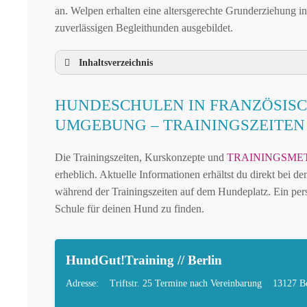
an. Welpen erhalten eine altersgerechte Grunderziehung i
zuverlässigen Begleithunden ausgebildet.
Inhaltsverzeichnis
HUNDESCHULE FRANZÖSISCH BUCHHO
HUNDESCHULEN IN FRANZÖSIS
HUNDESCHULEN IN FRANZÖSISCH BU
UMGEBUNG – TRAININGSZEITE
MOBILE HUNDETRAINER IN FRANZÖSI
Die Trainingszeiten, Kurskonzepte und
TRAININGSME
LEINENPFLICHT UND HUNDEGESETZE I
erheblich. Aktuelle Informationen erhältst du direkt bei 
HUNDEFREUNDLICHE ORTE UND FREIL
während der Trainingszeiten auf dem Hundeplatz. Ein pers
HUNDEFÜHRERSCHEIN FÜR DIE REGION 
Schule für deinen Hund zu finden.
HUNDEPLATZ MIETEN FÜR EINEN SICHE
HÄUFIGE FRAGEN ZUR HUNDESCHULE 
HundGut!Training // Berlin
TIERARZT UND NOTFALLTIERARZT IN 
Adresse:
Triftstr. 25 Termine nach Vereinbarung
13127 Be