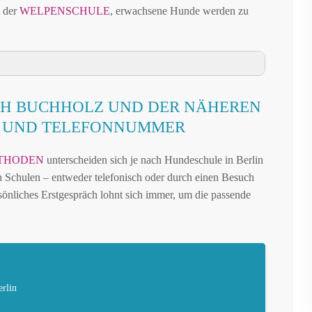
n der
WELPENSCHULE
, erwachsene Hunde werden zu
LZ UND UMGEBUNG
CH BUCHHOLZ UND DER NÄHEREN
CHHOLZ UND DER NÄHEREN UMGEBUNG
N UND TELEFONNUMMER
SCH BUCHHOLZ UND UMGEBUNG
THODEN
unterscheiden sich je nach Hundeschule in Berlin
N FRANZÖSISCH BUCHHOLZ
den Schulen – entweder telefonisch oder durch einen Besuch
AUFFLÄCHEN IN FRANZÖSISCH BUCHHOLZ
önliches Erstgespräch lohnt sich immer, um die passende
BERLIN – ONLINE-TEST
REN FREILAUF
IN FRANZÖSISCH BUCHHOLZ
FRANZÖSISCH BUCHHOLZ
rlin