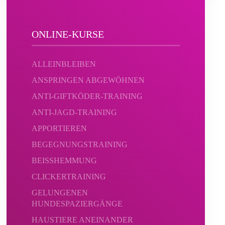
ONLINE-KURSE
ALLEINBLEIBEN
ANSPRINGEN ABGEWÖHNEN
ANTI-GIFTKÖDER-TRAINING
ANTI-JAGD-TRAINING
APPORTIEREN
BEGEGNUNGSTRAINING
BEISSHEMMUNG
CLICKERTRAINING
GELUNGENEN
HUNDESPAZIERGÄNGE
HAUSTIERE ANEINANDER