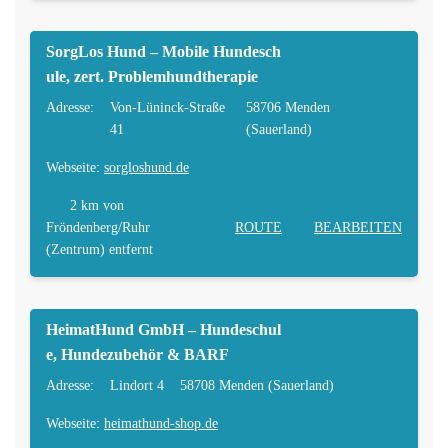
SorgLos Hund – Mobile Hundesch
ule, zert. Problemhundtherapie
Adresse:
Von-Lüninck-Straße
58706 Menden
41
(Sauerland)
Webseite:
sorgloshund.de
2 km
von
Fröndenberg/Ruhr
ROUTE
BEARBEITEN
(Zentrum) entfernt
HeimatHund GmbH – Hundeschul
e, Hundezubehör & BARF
Adresse:
Lindort 4
58708 Menden (Sauerland)
Webseite:
heimathund-shop.de