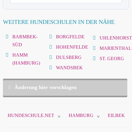
WEITERE HUNDESCHULEN IN DER NÄHE
BARMBEK-
BORGFELDE
UHLENHORST
SÜD
HOHENFELDE
MARIENTHAL
HAMM
DULSBERG
ST. GEORG
(HAMBURG)
WANDSBEK
Änderung hier vorschlagen
Diese Daten sind nicht öffentlich und werden nur
zur Komunikation zwischen Ihnen und
HUNDESCHULE.NET
HAMBURG
EILBEK
hundeschule.net verwendet.
>
>