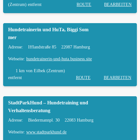
(Zentrum) entfernt
ROUTE
BEARBEITEN
TIERARZT UND NOTFALLTIERARZT IN EILBEK
Hundetrainerin und HuTa, Biggi Som
mer
Adresse:
Ifflandstraße 85
22087 Hamburg
Webseite:
hundetrainerin-und-huta.business.site
1 km
von Eilbek (Zentrum)
entfernt
ROUTE
BEARBEITEN
StadtParkHund – Hundetraining und
Verhaltensberatung
Adresse:
Biedermannpl. 30
22083 Hamburg
Webseite:
www.stadtparkhund.de