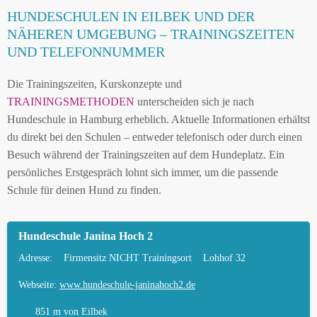
HUNDESCHULEN IN EILBEK UND DER
HUNDESCHULEN IN EILBEK UND DER
NÄHEREN UMGEBUNG – TRAININGSZEITEN
NÄHEREN UMGEBUNG
UND TELEFONNUMMER
MOBILE HUNDETRAINER IN EILBEK UND
Die Trainingszeiten, Kurskonzepte und
UMGEBUNG
TRAININGSMETHODEN
unterscheiden sich je nach
LEINENPFLICHT UND HUNDEGESETZE IN
Hundeschule in Hamburg erheblich. Aktuelle Informationen erhältst
EILBEK
du direkt bei den Schulen – entweder telefonisch oder durch einen
Besuch während der Trainingszeiten auf dem Hundeplatz. Ein
HUNDEFREUNDLICHE ORTE UND
persönliches Erstgespräch lohnt sich immer, um die passende
FREILAUFFLÄCHEN IN EILBEK
Schule für deinen Hund zu finden.
HUNDEFÜHRERSCHEIN FÜR DIE REGION
HAMBURG – ONLINE-TEST
Hundeschule Janina Hoch 2
HUNDEPLATZ MIETEN FÜR EINEN SICHEREN
Adresse:
Firmensitz NICHT Trainingsort
Lohhof 32
FREILAUF
Webseite:
www.hundeschule-janinahoch2.de
HÄUFIGE FRAGEN ZUR HUNDESCHULE IN
EILBEK
851 m
von Eilbek