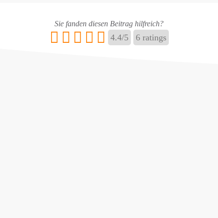
Name
*
Sie fanden diesen Beitrag hilfreich?
4.4
/
5
6
ratings
E-Mail
*
Name ändern
Adresse hinzufügen / ändern