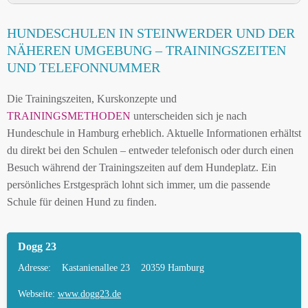
HUNDESCHULE STEINWERDER UND
HUNDESCHULEN IN STEINWERDER UND DER
UMGEBUNG
NÄHEREN UMGEBUNG – TRAININGSZEITEN
HUNDESCHULEN IN STEINWERDER UND DER
UND TELEFONNUMMER
NÄHEREN UMGEBUNG
Die Trainingszeiten, Kurskonzepte und
MOBILE HUNDETRAINER IN STEINWERDER
TRAININGSMETHODEN
unterscheiden sich je nach
UND UMGEBUNG
Hundeschule in Hamburg erheblich. Aktuelle Informationen erhältst
LEINENPFLICHT UND HUNDEGESETZE IN
du direkt bei den Schulen – entweder telefonisch oder durch einen
STEINWERDER
Besuch während der Trainingszeiten auf dem Hundeplatz. Ein
persönliches Erstgespräch lohnt sich immer, um die passende
HUNDEFREUNDLICHE ORTE UND
Schule für deinen Hund zu finden.
FREILAUFFLÄCHEN IN STEINWERDER
HUNDEFÜHRERSCHEIN FÜR DIE REGION
Dogg 23
HAMBURG – ONLINE-TEST
Adresse:
Kastanienallee 23
20359 Hamburg
HUNDEPLATZ MIETEN FÜR EINEN SICHEREN
FREILAUF
Webseite:
www.dogg23.de