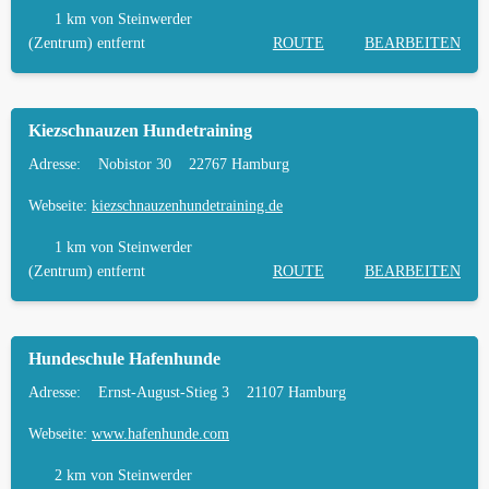
HÄUFIGE FRAGEN ZUR HUNDESCHULE IN
1 km
von Steinwerder
STEINWERDER
(Zentrum) entfernt
ROUTE
BEARBEITEN
TIERARZT UND NOTFALLTIERARZT IN
STEINWERDER
Kiezschnauzen Hundetraining
Adresse:
Nobistor 30
22767 Hamburg
Webseite:
kiezschnauzenhundetraining.de
1 km
von Steinwerder
(Zentrum) entfernt
ROUTE
BEARBEITEN
Hundeschule Hafenhunde
Adresse:
Ernst-August-Stieg 3
21107 Hamburg
Webseite:
www.hafenhunde.com
2 km
von Steinwerder