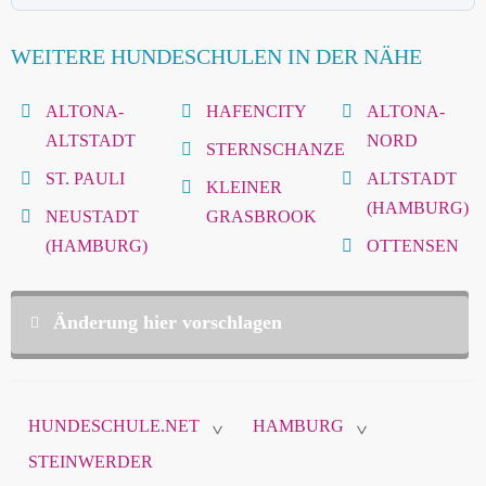
WEITERE HUNDESCHULEN IN DER NÄHE
ALTONA-
HAFENCITY
ALTONA-
ALTSTADT
NORD
STERNSCHANZE
ST. PAULI
ALTSTADT
KLEINER
(HAMBURG)
NEUSTADT
GRASBROOK
(HAMBURG)
OTTENSEN
Änderung hier vorschlagen
Diese Daten sind nicht öffentlich und werden nur
zur Komunikation zwischen Ihnen und
HUNDESCHULE.NET
HAMBURG
hundeschule.net verwendet.
>
>
STEINWERDER