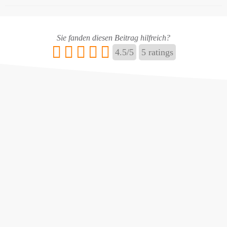
Name
*
Sie fanden diesen Beitrag hilfreich?
4.5
/
5
5
ratings
E-Mail
*
Name ändern
Adresse hinzufügen / ändern