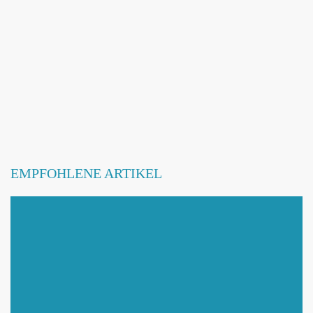
Webseite hinzufügen / ändern
Betroffene Hundeschule
EMPFOHLENE ARTIKEL
Mit Absenden der Daten akzeptiere ich die
DATENSCHUTZBEDINGUNGEN
.
Änderungen melden