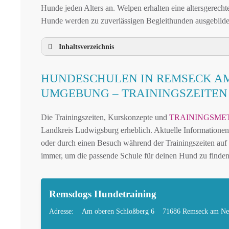
Hunde jeden Alters an. Welpen erhalten eine altersgerech
Hunde werden zu zuverlässigen Begleithunden ausgebilde
Inhaltsverzeichnis
HUNDESCHULE REMSECK AM NECKAR
HUNDESCHULEN IN REMSECK A
HUNDESCHULEN IN REMSECK AM NEC
UMGEBUNG – TRAININGSZEITE
MOBILE HUNDETRAINER IN REMSECK 
Die Trainingszeiten, Kurskonzepte und
TRAININGSME
LEINENPFLICHT UND HUNDEGESETZE I
Landkreis Ludwigsburg erheblich. Aktuelle Informationen e
HUNDEFREUNDLICHE ORTE UND FREIL
oder durch einen Besuch während der Trainingszeiten auf 
HUNDEFÜHRERSCHEIN FÜR DIE REGION
immer, um die passende Schule für deinen Hund zu finden
HUNDEPLATZ MIETEN FÜR EINEN SICHE
HÄUFIGE FRAGEN ZUR HUNDESCHULE 
Remsdogs Hundetraining
TIERARZT UND NOTFALLTIERARZT IN 
Adresse:
Am oberen Schloßberg 6
71686 Remseck am Ne