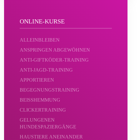
ONLINE-KURSE
ALLEINBLEIBEN
ANSPRINGEN ABGEWÖHNEN
ANTI-GIFTKÖDER-TRAINING
ANTI-JAGD-TRAINING
APPORTIEREN
BEGEGNUNGSTRAINING
BEISSHEMMUNG
CLICKERTRAINING
GELUNGENEN
HUNDESPAZIERGÄNGE
HAUSTIERE ANEINANDER