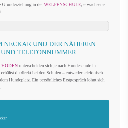
te Grunderziehung in der
WELPENSCHULE
, erwachsene
t.
 UND UMGEBUNG
M NECKAR UND DER NÄHEREN
KAR UND DER NÄHEREN UMGEBUNG
N UND TELEFONNUMMER
AM NECKAR UND UMGEBUNG
THODEN
unterscheiden sich je nach Hundeschule in
N REMSECK AM NECKAR
rhältst du direkt bei den Schulen – entweder telefonisch
AUFFLÄCHEN IN REMSECK AM NECKAR
dem Hundeplatz. Ein persönliches Erstgespräch lohnt sich
 LANDKREIS LUDWIGSBURG – ONLINE-TEST
.
REN FREILAUF
IN REMSECK AM NECKAR
REMSECK AM NECKAR
ckar