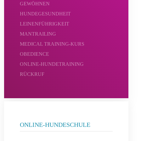
GEWÖHNEN
HUNDEGESUNDHEIT
LEINENFÜHRIGKEIT
MANTRAILING
MEDICAL TRAINING-KURS
OBEDIENCE
ONLINE-HUNDETRAINING
RÜCKRUF
ONLINE-HUNDESCHULE