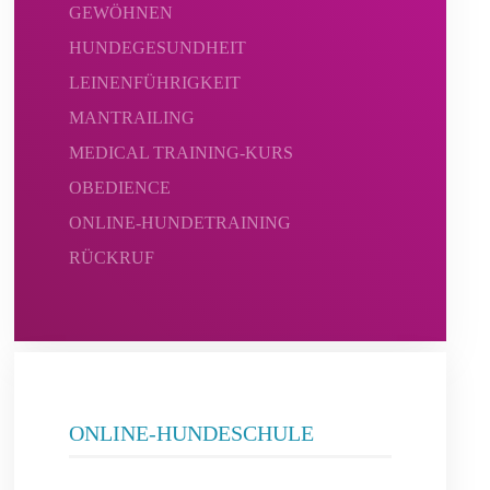
GEWÖHNEN
HUNDEGESUNDHEIT
LEINENFÜHRIGKEIT
MANTRAILING
MEDICAL TRAINING-KURS
OBEDIENCE
ONLINE-HUNDETRAINING
RÜCKRUF
ONLINE-HUNDESCHULE