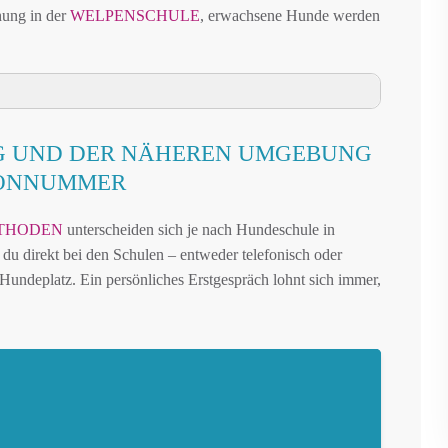
hung in der
WELPENSCHULE
, erwachsene Hunde werden
EBUNG
G UND DER NÄHEREN UMGEBUNG
DER NÄHEREN UMGEBUNG
FONNUMMER
RG UND UMGEBUNG
THODEN
unterscheiden sich je nach Hundeschule in
IN WENDEBURG
 du direkt bei den Schulen – entweder telefonisch oder
AUFFLÄCHEN IN WENDEBURG
undeplatz. Ein persönliches Erstgespräch lohnt sich immer,
LANDKREIS PEINE – ONLINE-TEST
REN FREILAUF
IN WENDEBURG
 WENDEBURG