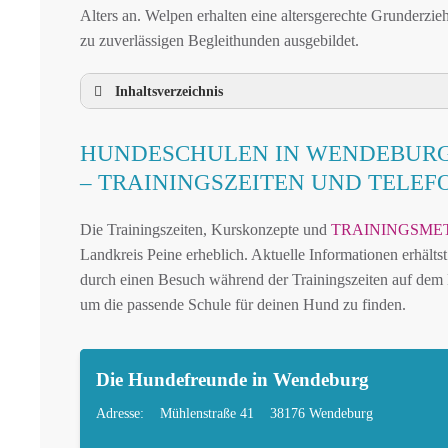
Alters an. Welpen erhalten eine altersgerechte Grunderzie
zu zuverlässigen Begleithunden ausgebildet.
Inhaltsverzeichnis
HUNDESCHULE WENDEBURG UND UMG
HUNDESCHULEN IN WENDEBUR
HUNDESCHULEN IN WENDEBURG UND 
– TRAININGSZEITEN UND TELE
MOBILE HUNDETRAINER IN WENDEBU
Die Trainingszeiten, Kurskonzepte und
TRAININGSME
LEINENPFLICHT UND HUNDEGESETZE 
Landkreis Peine erheblich. Aktuelle Informationen erhältst
HUNDEFREUNDLICHE ORTE UND FREIL
durch einen Besuch während der Trainingszeiten auf dem H
HUNDEFÜHRERSCHEIN FÜR DIE REGION 
um die passende Schule für deinen Hund zu finden.
HUNDEPLATZ MIETEN FÜR EINEN SICHE
HÄUFIGE FRAGEN ZUR HUNDESCHULE 
Die Hundefreunde in Wendeburg
TIERARZT UND NOTFALLTIERARZT IN
Adresse:
Mühlenstraße 41
38176 Wendeburg