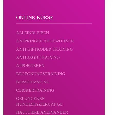
ONLINE-KURSE
ALLEINBLEIBEN
ANSPRINGEN ABGEWÖHNEN
ANTI-GIFTKÖDER-TRAINING
ANTI-JAGD-TRAINING
APPORTIEREN
BEGEGNUNGSTRAINING
BEISSHEMMUNG
CLICKERTRAINING
GELUNGENEN
HUNDESPAZIERGÄNGE
HAUSTIERE ANEINANDER